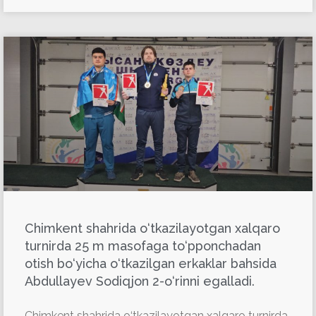
Chimkent shahrida o‘tkazilayotgan xalqaro
turnirda 25 m masofaga to‘pponchadan
otish bo‘yicha o‘tkazilgan erkaklar bahsida
Abdullayev Sodiqjon 2-o‘rinni egalladi.
Chimkent shahrida o‘tkazilayotgan xalqaro turnirda