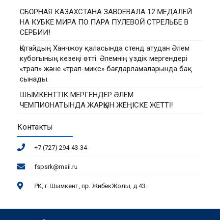
СБОРНАЯ КАЗАХСТАНА ЗАВОЕВАЛА 12 МЕДАЛЕЙ
НА КУБКЕ МИРА ПО ПАРА ПУЛЕВОЙ СТРЕЛЬБЕ В
СЕРБИИ!
Қытайдың Ханчжоу қаласында стенд атудан Әлем
кубогының кезеңі өтті. Әлемнің үздік мергендері
«трап» және «трап-микс» бағдарламаларында бақ
сынады.
ШЫМКЕНТТІК МЕРГЕНДЕР ӘЛЕМ
ЧЕМПИОНАТЫНДА ЖАРҚЫН ЖЕҢІСКЕ ЖЕТТІ!
Контакты
+7 (727) 294-43-34
fspsrk@mail.ru
РК, г. Шымкент, пр. ЖибекЖолы, д.43.