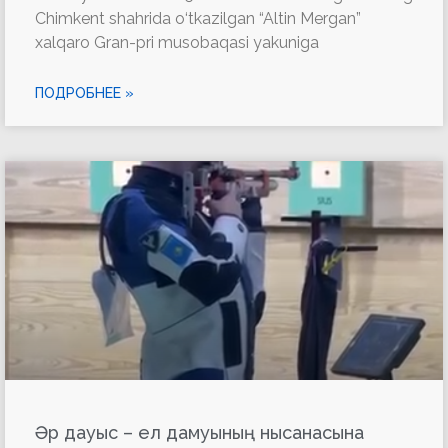
Chimkent shahrida o‘tkazilgan “Altin Mergan”
xalqaro Gran-pri musobaqasi yakuniga
ПОДРОБНЕЕ »
Әр дауыс – ел дамуының нысанасына