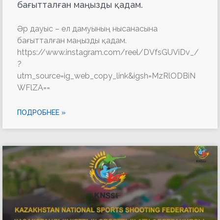
бағытталған маңызды қадам.
Әр дауыс – ел дамуының нысанасына
бағытталған маңызды қадам.
https://www.instagram.com/reel/DVfsGUViDv_/
?
utm_source=ig_web_copy_link&igsh=MzRlODBiN
WFlZA==
ПОДРОБНЕЕ »