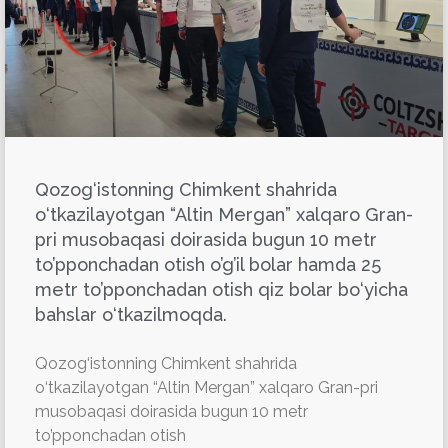
Qozog‘istonning Chimkent shahrida
o‘tkazilayotgan “Altin Mergan” xalqaro Gran-
pri musobaqasi doirasida bugun 10 metr
to’pponchadan otish o’g’il bolar hamda 25
metr to’pponchadan otish qiz bolar bo‘yicha
bahslar o‘tkazilmoqda.
Qozog‘istonning Chimkent shahrida
o‘tkazilayotgan “Altin Mergan” xalqaro Gran-pri
musobaqasi doirasida bugun 10 metr
to’pponchadan otish