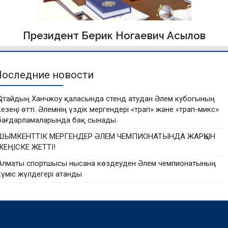
Президент Берик Ногаевич Асылов
Последние новости
Қытайдың Ханчжоу қаласында стенд атудан Әлем кубогының
кезеңі өтті. Әлемнің үздік мергендері «трап» және «трап-микс»
бағдарламаларында бақ сынады.
ШЫМКЕНТТІК МЕРГЕНДЕР ӘЛЕМ ЧЕМПИОНАТЫНДА ЖАРҚЫН
ЖЕҢІСКЕ ЖЕТТІ!
Алматы спортшысы нысана көздеуден Әлем чемпионатының
күміс жүлдегері атанды