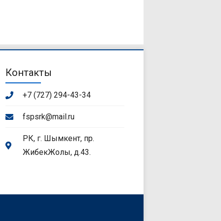
Контакты
+7 (727) 294-43-34
fspsrk@mail.ru
РК, г. Шымкент, пр.
ЖибекЖолы, д.43.