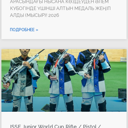
АРАСЫНДАҒЫ НЫСАНА КӨЗДЕУДЕН ӘЛЕМ
КУБОГІНДЕ ҮШІНШІ АЛТЫН МЕДАЛЬ ЖЕҢІП
АЛДЫ (МЫСЫР)! 2026
ПОДРОБНЕЕ »
ISSF Junior World Cup Rifle / Pistol /