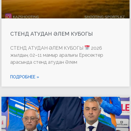
СТЕНД АТУДАН ӘЛЕМ КУБОГЫ
СТЕНД АТУДАН ӘЛЕМ КУБОГЫ
2026
жылдың 02–11 мамыр аралығы Ересектер
арасында стенд атудан Әлем
ПОДРОБНЕЕ »