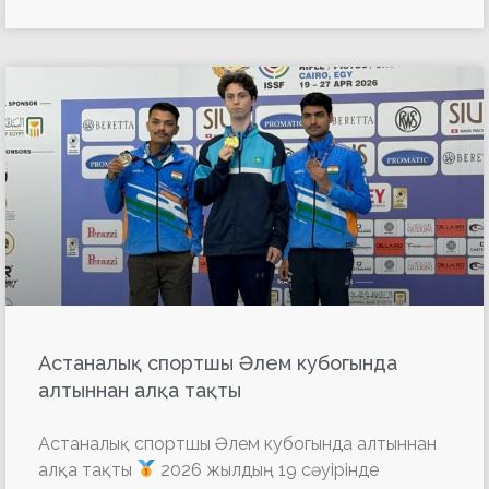
Астаналық спортшы Әлем кубогында
алтыннан алқа тақты
Астаналық спортшы Әлем кубогында алтыннан
алқа тақты
2026 жылдың 19 сәуірінде