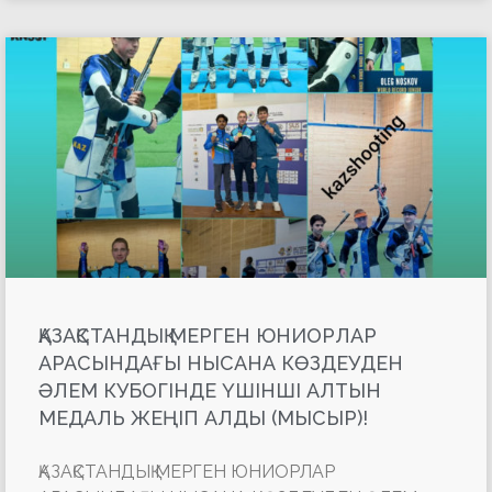
ҚАЗАҚСТАНДЫҚ МЕРГЕН ЮНИОРЛАР
АРАСЫНДАҒЫ НЫСАНА КӨЗДЕУДЕН
ӘЛЕМ КУБОГІНДЕ ҮШІНШІ АЛТЫН
МЕДАЛЬ ЖЕҢІП АЛДЫ (МЫСЫР)!
ҚАЗАҚСТАНДЫҚ МЕРГЕН ЮНИОРЛАР