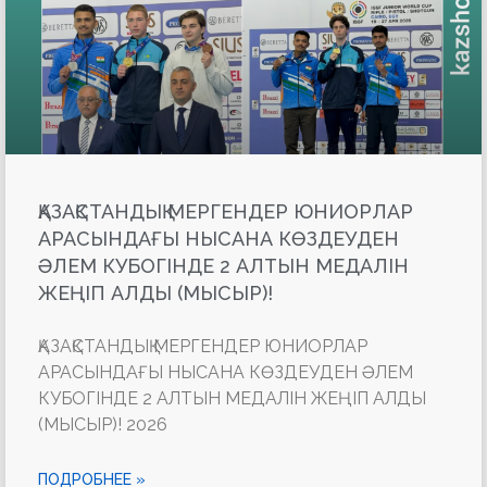
ҚАЗАҚСТАНДЫҚ МЕРГЕНДЕР ЮНИОРЛАР
АРАСЫНДАҒЫ НЫСАНА КӨЗДЕУДЕН
ӘЛЕМ КУБОГІНДЕ 2 АЛТЫН МЕДАЛІН
ЖЕҢІП АЛДЫ (МЫСЫР)!
ҚАЗАҚСТАНДЫҚ МЕРГЕНДЕР ЮНИОРЛАР
АРАСЫНДАҒЫ НЫСАНА КӨЗДЕУДЕН ӘЛЕМ
КУБОГІНДЕ 2 АЛТЫН МЕДАЛІН ЖЕҢІП АЛДЫ
(МЫСЫР)! 2026
ПОДРОБНЕЕ »