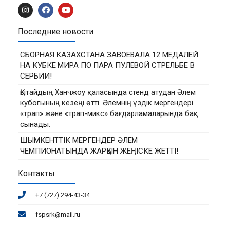
Последние новости
СБОРНАЯ КАЗАХСТАНА ЗАВОЕВАЛА 12 МЕДАЛЕЙ
НА КУБКЕ МИРА ПО ПАРА ПУЛЕВОЙ СТРЕЛЬБЕ В
СЕРБИИ!
Қытайдың Ханчжоу қаласында стенд атудан Әлем
кубогының кезеңі өтті. Әлемнің үздік мергендері
«трап» және «трап-микс» бағдарламаларында бақ
сынады.
ШЫМКЕНТТІК МЕРГЕНДЕР ӘЛЕМ
ЧЕМПИОНАТЫНДА ЖАРҚЫН ЖЕҢІСКЕ ЖЕТТІ!
Контакты
+7 (727) 294-43-34
fspsrk@mail.ru