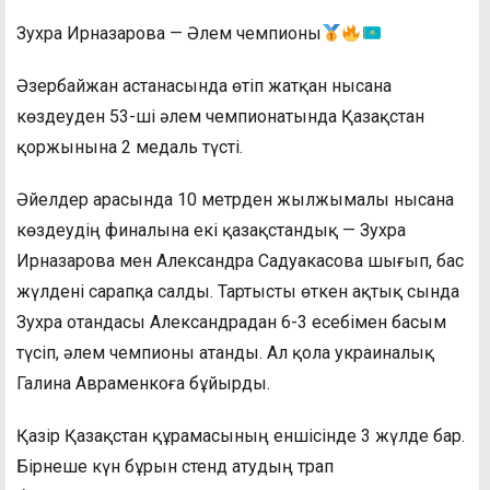
Зухра Ирназарова — Әлем чемпионы
Әзербайжан астанасында өтіп жатқан нысана
көздеуден 53-ші әлем чемпионатында Қазақстан
қоржынына 2 медаль түсті.
Әйелдер арасында 10 метрден жылжымалы нысана
көздеудің финалына екі қазақстандық — Зухра
Ирназарова мен Александра Садуакасова шығып, бас
жүлдені сарапқа салды. Тартысты өткен ақтық сында
Зухра отандасы Александрадан 6-3 есебімен басым
түсіп, әлем чемпионы атанды. Ал қола украиналық
Галина Авраменкоға бұйырды.
Қазір Қазақстан құрамасының еншісінде 3 жүлде бар.
Бірнеше күн бұрын стенд атудың трап