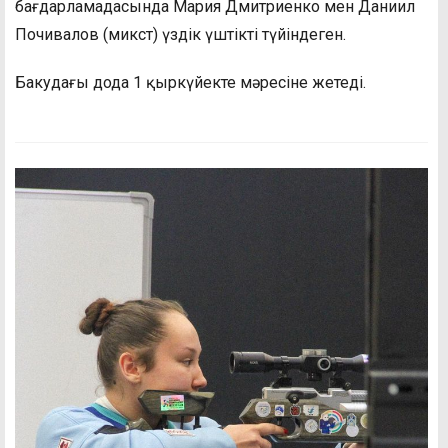
бағдарламадасында Мария Дмитриенко мен Даниил
Почивалов (микст) үздік үштікті түйіндеген.
Бакудағы дода 1 қыркүйекте мәресіне жетеді.