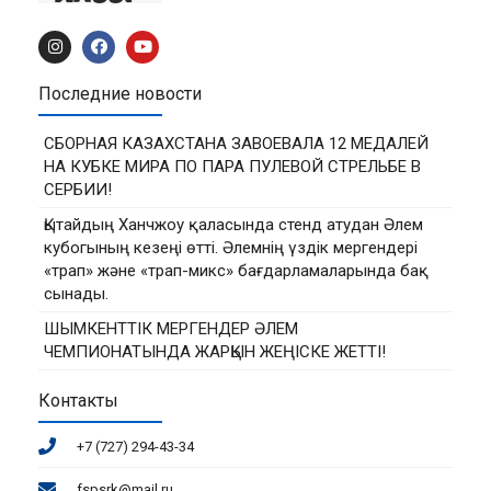
Последние новости
СБОРНАЯ КАЗАХСТАНА ЗАВОЕВАЛА 12 МЕДАЛЕЙ
НА КУБКЕ МИРА ПО ПАРА ПУЛЕВОЙ СТРЕЛЬБЕ В
СЕРБИИ!
Қытайдың Ханчжоу қаласында стенд атудан Әлем
кубогының кезеңі өтті. Әлемнің үздік мергендері
«трап» және «трап-микс» бағдарламаларында бақ
сынады.
ШЫМКЕНТТІК МЕРГЕНДЕР ӘЛЕМ
ЧЕМПИОНАТЫНДА ЖАРҚЫН ЖЕҢІСКЕ ЖЕТТІ!
Контакты
+7 (727) 294-43-34
fspsrk@mail.ru