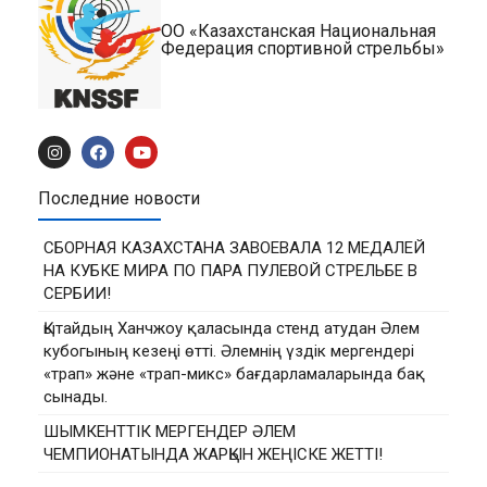
ОО «Казахстанская Национальная
Федерация спортивной стрельбы»
Последние новости
СБОРНАЯ КАЗАХСТАНА ЗАВОЕВАЛА 12 МЕДАЛЕЙ
НА КУБКЕ МИРА ПО ПАРА ПУЛЕВОЙ СТРЕЛЬБЕ В
СЕРБИИ!
Қытайдың Ханчжоу қаласында стенд атудан Әлем
кубогының кезеңі өтті. Әлемнің үздік мергендері
«трап» және «трап-микс» бағдарламаларында бақ
сынады.
ШЫМКЕНТТІК МЕРГЕНДЕР ӘЛЕМ
ЧЕМПИОНАТЫНДА ЖАРҚЫН ЖЕҢІСКЕ ЖЕТТІ!