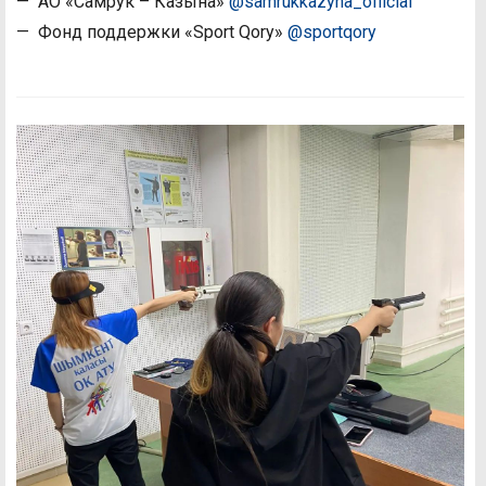
— АО «Самрук – Казына»
@samrukkazyna_official
— Фонд поддержки «Sport Qory»
@sportqory