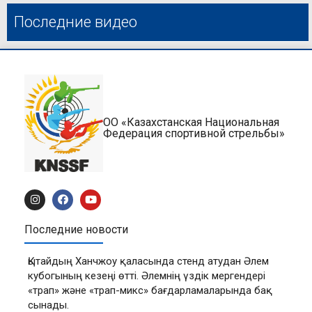
Последние видео
ОО «Казахстанская Национальная
Федерация спортивной стрельбы»
Последние новости
Қытайдың Ханчжоу қаласында стенд атудан Әлем
кубогының кезеңі өтті. Әлемнің үздік мергендері
«трап» және «трап-микс» бағдарламаларында бақ
сынады.