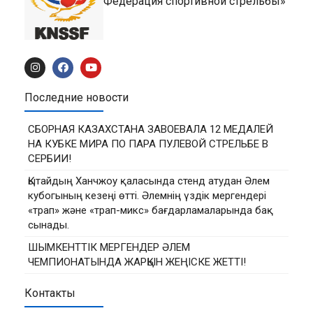
Федерация спортивной стрельбы»
Последние новости
СБОРНАЯ КАЗАХСТАНА ЗАВОЕВАЛА 12 МЕДАЛЕЙ
НА КУБКЕ МИРА ПО ПАРА ПУЛЕВОЙ СТРЕЛЬБЕ В
СЕРБИИ!
Қытайдың Ханчжоу қаласында стенд атудан Әлем
кубогының кезеңі өтті. Әлемнің үздік мергендері
«трап» және «трап-микс» бағдарламаларында бақ
сынады.
ШЫМКЕНТТІК МЕРГЕНДЕР ӘЛЕМ
ЧЕМПИОНАТЫНДА ЖАРҚЫН ЖЕҢІСКЕ ЖЕТТІ!
Контакты