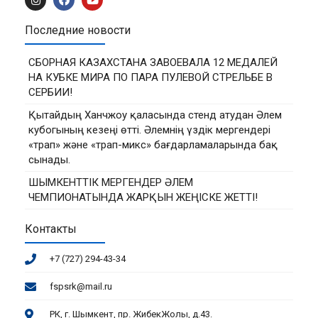
Последние новости
СБОРНАЯ КАЗАХСТАНА ЗАВОЕВАЛА 12 МЕДАЛЕЙ
НА КУБКЕ МИРА ПО ПАРА ПУЛЕВОЙ СТРЕЛЬБЕ В
СЕРБИИ!
Қытайдың Ханчжоу қаласында стенд атудан Әлем
кубогының кезеңі өтті. Әлемнің үздік мергендері
«трап» және «трап-микс» бағдарламаларында бақ
сынады.
ШЫМКЕНТТІК МЕРГЕНДЕР ӘЛЕМ
ЧЕМПИОНАТЫНДА ЖАРҚЫН ЖЕҢІСКЕ ЖЕТТІ!
Контакты
+7 (727) 294-43-34
fspsrk@mail.ru
РК, г. Шымкент, пр. ЖибекЖолы, д.43.