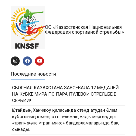
ОО «Казахстанская Национальная
Федерация спортивной стрельбы»
Последние новости
СБОРНАЯ КАЗАХСТАНА ЗАВОЕВАЛА 12 МЕДАЛЕЙ
НА КУБКЕ МИРА ПО ПАРА ПУЛЕВОЙ СТРЕЛЬБЕ В
СЕРБИИ!
Қытайдың Ханчжоу қаласында стенд атудан Әлем
кубогының кезеңі өтті. Әлемнің үздік мергендері
«трап» және «трап-микс» бағдарламаларында бақ
сынады.