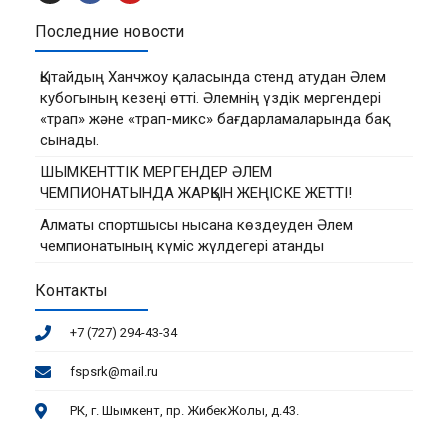
Последние новости
Қытайдың Ханчжоу қаласында стенд атудан Әлем
кубогының кезеңі өтті. Әлемнің үздік мергендері
«трап» және «трап-микс» бағдарламаларында бақ
сынады.
ШЫМКЕНТТІК МЕРГЕНДЕР ӘЛЕМ
ЧЕМПИОНАТЫНДА ЖАРҚЫН ЖЕҢІСКЕ ЖЕТТІ!
Алматы спортшысы нысана көздеуден Әлем
чемпионатының күміс жүлдегері атанды
Контакты
+7 (727) 294-43-34
fspsrk@mail.ru
РК, г. Шымкент, пр. ЖибекЖолы, д.43.