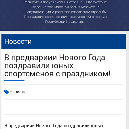
- Развитие и популяризация стрельбы в Казахстане.
- Создание технической базы в Казахстане.
- Популяризация и развитие спортивной стрельбы
- Проведение соревнований всех уровней в городах
Республики Казахстан.
Новости
В предвариии Нового Года
поздравили юных
спортсменов с праздником!
Новости
В предвариии Нового Года поздравили юных