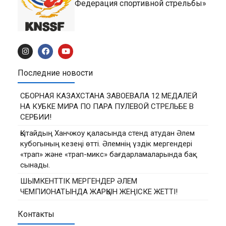
Федерация спортивной стрельбы»
Последние новости
СБОРНАЯ КАЗАХСТАНА ЗАВОЕВАЛА 12 МЕДАЛЕЙ
НА КУБКЕ МИРА ПО ПАРА ПУЛЕВОЙ СТРЕЛЬБЕ В
СЕРБИИ!
Қытайдың Ханчжоу қаласында стенд атудан Әлем
кубогының кезеңі өтті. Әлемнің үздік мергендері
«трап» және «трап-микс» бағдарламаларында бақ
сынады.
ШЫМКЕНТТІК МЕРГЕНДЕР ӘЛЕМ
ЧЕМПИОНАТЫНДА ЖАРҚЫН ЖЕҢІСКЕ ЖЕТТІ!
Контакты