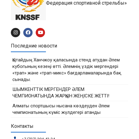
Федерация спортивной стрельбы»
Последние новости
Қытайдың Ханчжоу қаласында стенд атудан Әлем
кубогының кезеңі өтті. Әлемнің үздік мергендері
«трап» және «трап-микс» бағдарламаларында бақ
сынады.
ШЫМКЕНТТІК МЕРГЕНДЕР ӘЛЕМ
ЧЕМПИОНАТЫНДА ЖАРҚЫН ЖЕҢІСКЕ ЖЕТТІ!
Алматы спортшысы нысана көздеуден Әлем
чемпионатының күміс жүлдегері атанды
Контакты