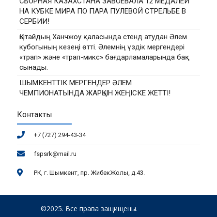
СБОРНАЯ КАЗАХСТАНА ЗАВОЕВАЛА 12 МЕДАЛЕЙ
НА КУБКЕ МИРА ПО ПАРА ПУЛЕВОЙ СТРЕЛЬБЕ В
СЕРБИИ!
Қытайдың Ханчжоу қаласында стенд атудан Әлем
кубогының кезеңі өтті. Әлемнің үздік мергендері
«трап» және «трап-микс» бағдарламаларында бақ
сынады.
ШЫМКЕНТТІК МЕРГЕНДЕР ӘЛЕМ
ЧЕМПИОНАТЫНДА ЖАРҚЫН ЖЕҢІСКЕ ЖЕТТІ!
Контакты
+7 (727) 294-43-34
fspsrk@mail.ru
РК, г. Шымкент, пр. ЖибекЖолы, д.43.
©2025. Все права защищены.