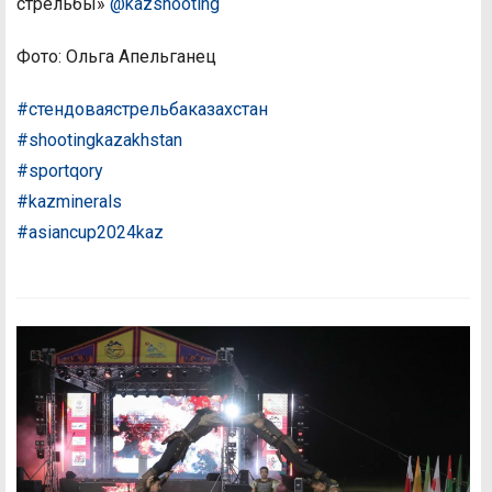
стрельбы»
@kazshooting
Фото: Ольга Апельганец
#стендоваястрельбаказахстан
#shootingkazakhstan
#sportqory
#kazminerals
#asiancup2024kaz