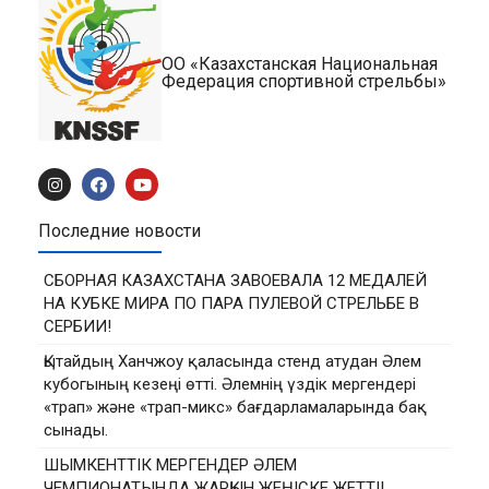
ОО «Казахстанская Национальная
Федерация спортивной стрельбы»
Последние новости
СБОРНАЯ КАЗАХСТАНА ЗАВОЕВАЛА 12 МЕДАЛЕЙ
НА КУБКЕ МИРА ПО ПАРА ПУЛЕВОЙ СТРЕЛЬБЕ В
СЕРБИИ!
Қытайдың Ханчжоу қаласында стенд атудан Әлем
кубогының кезеңі өтті. Әлемнің үздік мергендері
«трап» және «трап-микс» бағдарламаларында бақ
сынады.
ШЫМКЕНТТІК МЕРГЕНДЕР ӘЛЕМ
ЧЕМПИОНАТЫНДА ЖАРҚЫН ЖЕҢІСКЕ ЖЕТТІ!