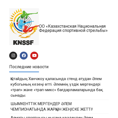
ОО «Казахстанская Национальная
Федерация спортивной стрельбы»
Последние новости
Қытайдың Ханчжоу қаласында стенд атудан Әлем
кубогының кезеңі өтті. Әлемнің үздік мергендері
«трап» және «трап-микс» бағдарламаларында бақ
сынады.
ШЫМКЕНТТІК МЕРГЕНДЕР ӘЛЕМ
ЧЕМПИОНАТЫНДА ЖАРҚЫН ЖЕҢІСКЕ ЖЕТТІ!
Алматы спортшысы нысана көздеуден Әлем