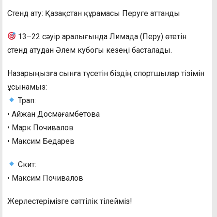
Стенд ату: Қазақстан құрамасы Перуге аттанды
13–22 сәуір аралығында Лимада (Перу) өтетін
стенд атудан Әлем кубогы кезеңі басталады.
Назарыңызға сынға түсетін біздің спортшылар тізімін
ұсынамыз:
Трап:
• Айжан Досмағамбетова
• Марк Почивалов
• Максим Бедарев
Скит:
• Максим Почивалов
Жерлестерімізге сәттілік тілейміз!