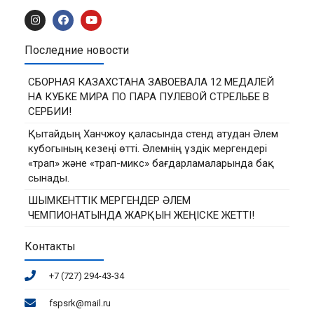
Последние новости
СБОРНАЯ КАЗАХСТАНА ЗАВОЕВАЛА 12 МЕДАЛЕЙ
НА КУБКЕ МИРА ПО ПАРА ПУЛЕВОЙ СТРЕЛЬБЕ В
СЕРБИИ!
Қытайдың Ханчжоу қаласында стенд атудан Әлем
кубогының кезеңі өтті. Әлемнің үздік мергендері
«трап» және «трап-микс» бағдарламаларында бақ
сынады.
ШЫМКЕНТТІК МЕРГЕНДЕР ӘЛЕМ
ЧЕМПИОНАТЫНДА ЖАРҚЫН ЖЕҢІСКЕ ЖЕТТІ!
Контакты
+7 (727) 294-43-34
fspsrk@mail.ru