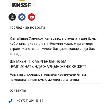
Последние новости
Қытайдың Ханчжоу қаласында стенд атудан Әлем
кубогының кезеңі өтті. Әлемнің үздік мергендері
«трап» және «трап-микс» бағдарламаларында бақ
сынады.
ШЫМКЕНТТІК МЕРГЕНДЕР ӘЛЕМ
ЧЕМПИОНАТЫНДА ЖАРҚЫН ЖЕҢІСКЕ ЖЕТТІ!
Алматы спортшысы нысана көздеуден Әлем
чемпионатының күміс жүлдегері атанды
Контакты
+7 (727) 294-43-34