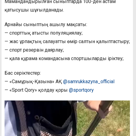
Мамандандырылған сыныптарда 100-ден астам
қатысушы шұғылданады.
Арнайы сыныптың ашылу мақсаты:
— спорттық атысты популяциялау;
— жас ұрпақтың салауатты өмір салтын қалыптастыру;
— спорт резервін даярлау;
— қала құрама командасына спортшыларды іріктеу;
Бас серіктестер:
— «Самұрық-Қазына» АҚ
@samrukkazyna_official
— «Sport Qory» қолдау қоры
@sportqory
Видеоплеер