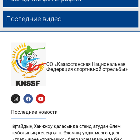
Последние видео
ОО «Казахстанская Национальная
Федерация спортивной стрельбы»
Последние новости
Қытайдың Ханчжоу қаласында стенд атудан Әлем
кубогының кезеңі өтті. Әлемнің үздік мергендері
«трап» және «трап-микс» бағдарламаларында бақ