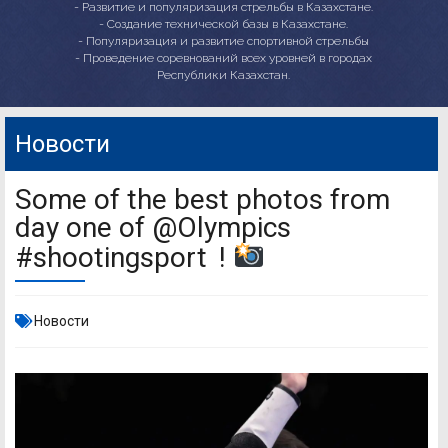
- Развитие и популяризация стрельбы в Казахстане.
- Создание технической базы в Казахстане.
- Популяризация и развитие спортивной стрельбы
- Проведение соревнований всех уровней в городах
Республики Казахстан.
Новости
Some of the best photos from
day one of @Olympics
#shootingsport !
Новости