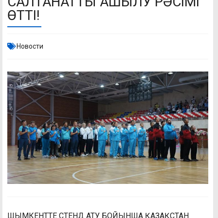
САЛТАНАТТЫ АШЫЛУ РӘСІМІ
ӨТТІ!
Новости
ШЫМКЕНТТЕ СТЕНД АТУ БОЙЫНША ҚАЗАҚСТАН