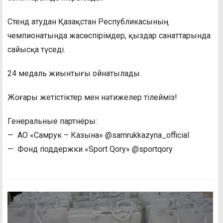
Стенд атудан Қазақстан Республикасының
чемпионатында жасөспірімдер, қыздар санаттарында
сайысқа түседі.
24 медаль жиынтығы ойнатылады.
Жоғары жетістіктер мен нәтижелер тілейміз!
Генеральные партнёры:
— АО «Самрук – Казына» @samrukkazyna_official
— Фонд поддержки «Sport Qory» @sportqory