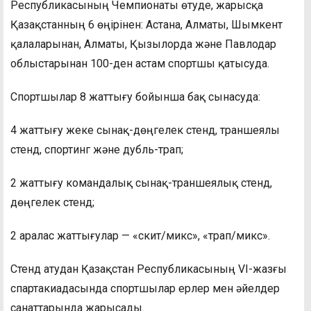
Республикасының Чемпионаты өтуде, жарысқа
Қазақстанның 6 өңірінен: Астана, Алматы, Шымкент
қалаларынан, Алматы, Қызылорда және Павлодар
облыстарынан 100-ден астам спортшы қатысуда.
Спортшылар 8 жаттығу бойынша бақ сынасуда:
4 жаттығу жеке сынақ-дөңгелек стенд, траншеялы
стенд, спортинг және дубль-трап;
2 жаттығу командалық сынақ-траншеялық стенд,
дөңгелек стенд;
2 аралас жаттығулар — «скит/микс», «трап/микс».
Стенд атудан Қазақстан Республикасының VI-жазғы
спартакиадасында спортшылар ерлер мен әйелдер
санаттарында жарысады.