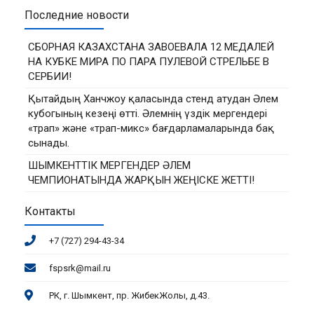
Последние новости
СБОРНАЯ КАЗАХСТАНА ЗАВОЕВАЛА 12 МЕДАЛЕЙ
НА КУБКЕ МИРА ПО ПАРА ПУЛЕВОЙ СТРЕЛЬБЕ В
СЕРБИИ!
Қытайдың Ханчжоу қаласында стенд атудан Әлем
кубогының кезеңі өтті. Әлемнің үздік мергендері
«трап» және «трап-микс» бағдарламаларында бақ
сынады.
ШЫМКЕНТТІК МЕРГЕНДЕР ӘЛЕМ
ЧЕМПИОНАТЫНДА ЖАРҚЫН ЖЕҢІСКЕ ЖЕТТІ!
Контакты
+7 (727) 294-43-34
fspsrk@mail.ru
РК, г. Шымкент, пр. ЖибекЖолы, д.43.