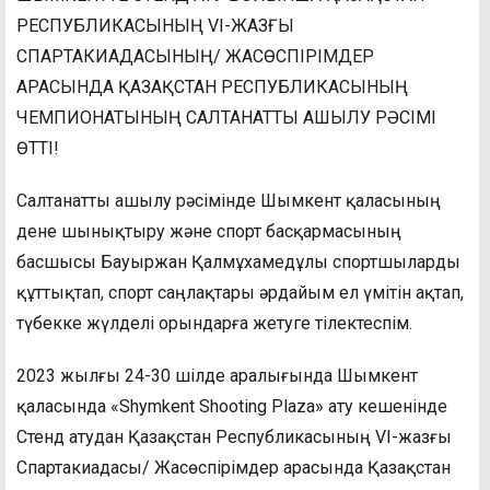
РЕСПУБЛИКАСЫНЫҢ VI-ЖАЗҒЫ
СПАРТАКИАДАСЫНЫҢ/ ЖАСӨСПІРІМДЕР
АРАСЫНДА ҚАЗАҚСТАН РЕСПУБЛИКАСЫНЫҢ
ЧЕМПИОНАТЫНЫҢ САЛТАНАТТЫ АШЫЛУ РӘСІМІ
ӨТТІ!
Салтанатты ашылу рәсімінде Шымкент қаласының
дене шынықтыру және спорт басқармасының
басшысы Бауыржан Қалмұхамедұлы спортшыларды
құттықтап, спорт саңлақтары әрдайым ел үмітін ақтап,
түбекке жүлделі орындарға жетуге тілектеспім.
2023 жылғы 24-30 шілде аралығында Шымкент
қаласында «Shymkent Shooting Plaza» ату кешенінде
Стенд атудан Қазақстан Республикасының VI-жазғы
Спартакиадасы/ Жасөспірімдер арасында Қазақстан