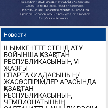
- Развитие и популяризация стрельбы в Казахстане.
- Создание технической базы в Казахстане.
- Популяризация и развитие спортивной стрельбы
- Проведение соревнований всех уровней в городах
Республики Казахстан.
Новости
ШЫМКЕНТТЕ СТЕНД АТУ
БОЙЫНША ҚАЗАҚСТАН
РЕСПУБЛИКАСЫНЫҢ VI-
ЖАЗҒЫ
СПАРТАКИАДАСЫНЫҢ/
ЖАСӨСПІРІМДЕР АРАСЫНДА
ҚАЗАҚСТАН
РЕСПУБЛИКАСЫНЫҢ
ЧЕМПИОНАТЫНЫҢ