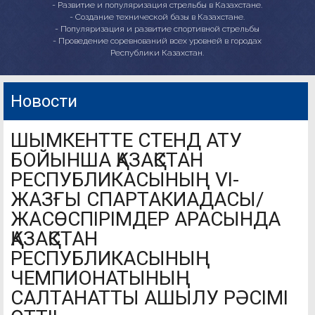
- Развитие и популяризация стрельбы в Казахстане.
- Создание технической базы в Казахстане.
- Популяризация и развитие спортивной стрельбы
- Проведение соревнований всех уровней в городах
Республики Казахстан.
Новости
ШЫМКЕНТТЕ СТЕНД АТУ
БОЙЫНША ҚАЗАҚСТАН
РЕСПУБЛИКАСЫНЫҢ VI-
ЖАЗҒЫ СПАРТАКИАДАСЫ/
ЖАСӨСПІРІМДЕР АРАСЫНДА
ҚАЗАҚСТАН
РЕСПУБЛИКАСЫНЫҢ
ЧЕМПИОНАТЫНЫҢ
САЛТАНАТТЫ АШЫЛУ РӘСІМІ