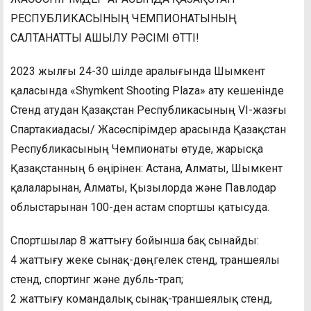
РЕСПУБЛИКАСЫНЫҢ ЧЕМПИОНАТЫНЫҢ
САЛТАНАТТЫ АШЫЛУ РӘСІМІ ӨТТІ!
2023 жылғы 24-30 шілде аралығында Шымкент
қаласында «Shymkent Shooting Plaza» ату кешенінде
Стенд атудан Қазақстан Республикасының VI-жазғы
Спартакиадасы/ Жасөспірімдер арасында Қазақстан
Республикасының Чемпионаты өтуде, жарысқа
Қазақстанның 6 өңірінен: Астана, Алматы, Шымкент
қалаларынан, Алматы, Қызылорда және Павлодар
облыстарынан 100-ден астам спортшы қатысуда.
Спортшылар 8 жаттығу бойынша бақ сынайды:
4 жаттығу жеке сынақ-дөңгелек стенд, траншеялы
стенд, спортинг және дубль-трап;
2 жаттығу командалық сынақ-траншеялық стенд,