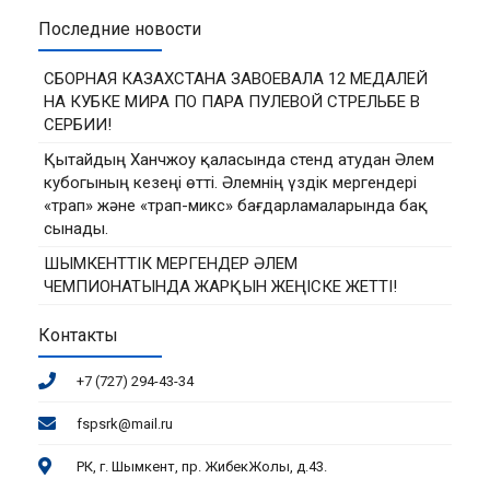
Последние новости
СБОРНАЯ КАЗАХСТАНА ЗАВОЕВАЛА 12 МЕДАЛЕЙ
НА КУБКЕ МИРА ПО ПАРА ПУЛЕВОЙ СТРЕЛЬБЕ В
СЕРБИИ!
Қытайдың Ханчжоу қаласында стенд атудан Әлем
кубогының кезеңі өтті. Әлемнің үздік мергендері
«трап» және «трап-микс» бағдарламаларында бақ
сынады.
ШЫМКЕНТТІК МЕРГЕНДЕР ӘЛЕМ
ЧЕМПИОНАТЫНДА ЖАРҚЫН ЖЕҢІСКЕ ЖЕТТІ!
Контакты
+7 (727) 294-43-34
fspsrk@mail.ru
РК, г. Шымкент, пр. ЖибекЖолы, д.43.