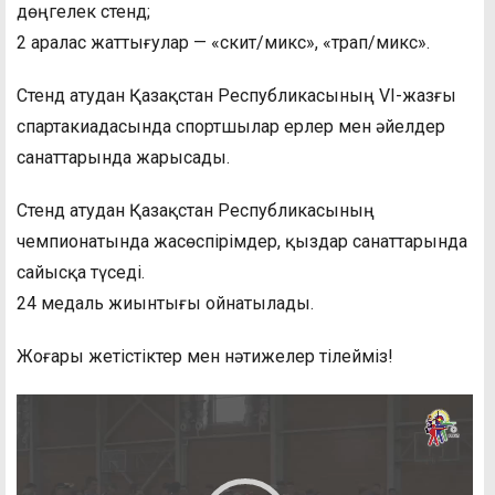
дөңгелек стенд;
2 аралас жаттығулар — «скит/микс», «трап/микс».
Стенд атудан Қазақстан Республикасының VI-жазғы
спартакиадасында спортшылар ерлер мен әйелдер
санаттарында жарысады.
Стенд атудан Қазақстан Республикасының
чемпионатында жасөспірімдер, қыздар санаттарында
сайысқа түседі.
24 медаль жиынтығы ойнатылады.
Жоғары жетістіктер мен нәтижелер тілейміз!
Видеоплеер