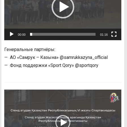
00:00
01:16
Генеральные партнёры:
— АО «Самрук – Казына» @samrukkazyna_official
— Фонд поддержки «Sport Qory» @sportqory