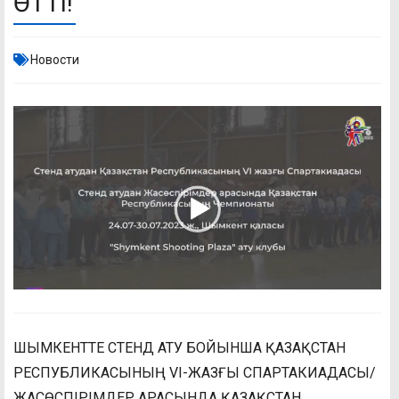
ӨТТІ!
Новости
ШЫМКЕНТТЕ СТЕНД АТУ БОЙЫНША ҚАЗАҚСТАН
РЕСПУБЛИКАСЫНЫҢ VI-ЖАЗҒЫ СПАРТАКИАДАСЫ/
ЖАСӨСПІРІМДЕР АРАСЫНДА ҚАЗАҚСТАН