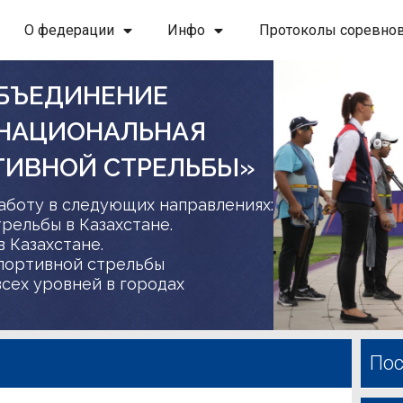
О федерации
Инфо
Протоколы соревно
БЪЕДИНЕНИЕ
 НАЦИОНАЛЬНАЯ
ТИВНОЙ СТРЕЛЬБЫ»
аботу в следующих направлениях:
трельбы в Казахстане.
в Казахстане.
спортивной стрельбы
сех уровней в городах
Пос