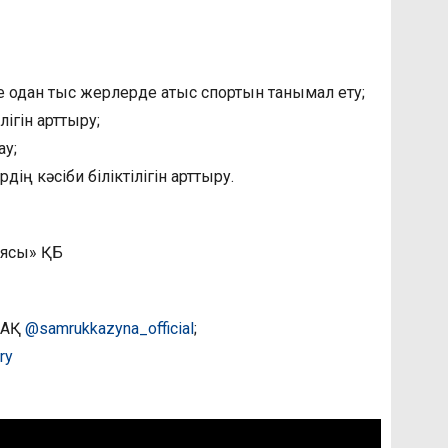
 одан тыс жерлерде атыс спортын танымал ету;
гін арттыру;
у;
 кәсіби біліктілігін арттыру.
иясы» ҚБ
 АҚ
@samrukkazyna_official
;
ry