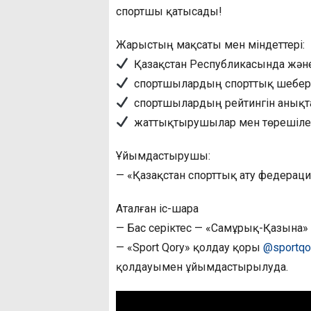
спортшы қатысады!
Жарыстың мақсаты мен міндеттері:
Қазақстан Республикасында және
спортшылардың спорттық шеберлі
спортшылардың рейтингін анықта
жаттықтырушылар мен төрешілердің
Ұйымдастырушы:
— «Қазақстан спорттық ату федерац
Аталған іс-шара
— Бас серіктес — «Самұрық-Қазына»
— «Sport Qory» қолдау қоры
@sportqo
қолдауымен ұйымдастырылуда.
Видеоплеер