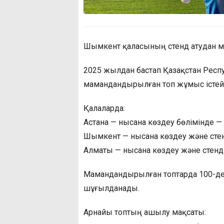
Шымкент қаласының стенд атудан м
2025 жылдан бастап Қазақстан Респ
мамандандырылған топ жұмыс істейд
Қалаларда:
Астана — нысана көздеу бөлімінде — 
Шымкент — нысана көздеу және стенд
Алматы — нысана көздеу және стенд а
Мамандандырылған топтарда 100-ден
шұғылданады.
Арнайы топтың ашылу мақсаты: