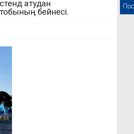
стенд атудан
Пос
обының бейнесі.