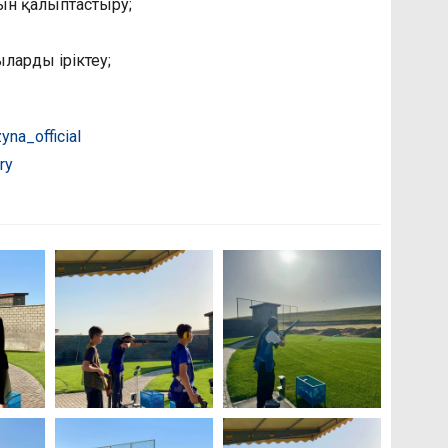
ын қалыптастыру;
ларды іріктеу;
na_official
ry