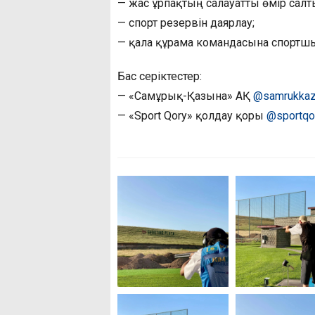
— жас ұрпақтың салауатты өмір салт
— спорт резервін даярлау;
— қала құрама командасына спортшы
Бас серіктестер:
— «Самұрық-Қазына» АҚ
@samrukkazy
— «Sport Qory» қолдау қоры
@sportqo