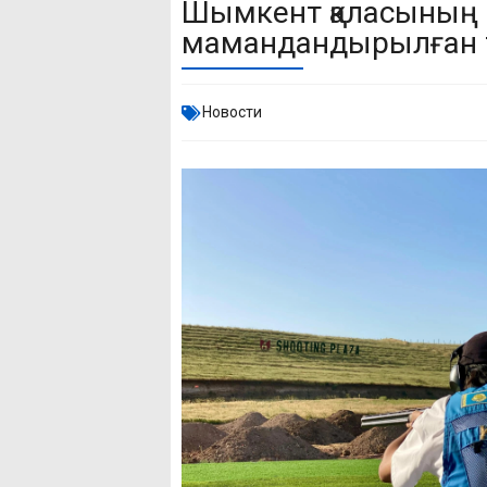
Шымкент қаласының 
мамандандырылған т
Новости