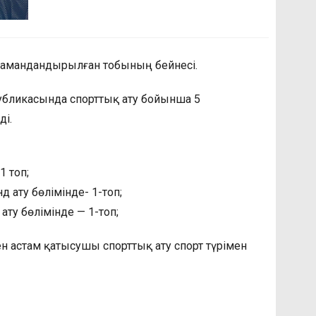
амандандырылған тобының бейнесі.
убликасында спорттық ату бойынша 5
і.
1 топ;
 ату бөлімінде- 1-топ;
ту бөлімінде — 1-топ;
 астам қатысушы спорттық ату спорт түрімен