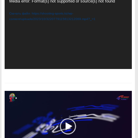
Видеоплеер
Media error: Format(s) not supported or source(s) not found
Скачать файл: https://shooting-sports.kz/wp-
content/uploads/2023/10/3220779115813212069.mp4?_=1