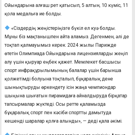
Ойындарына алғаш рет қатысып, 5 алтын, 10 күміс, 11
қола медальға ие болды.
«Сіздердің жеңістеріңізге бүкіл ел куә болды.
Мұны біз мақтанышпен айта аламыз. Дегенмен, әлі де
тоқтап қалмауымыз керек. 2024 жылы Парижде
өтетін Олимпиада Ойындарына лицензияларды жеңіп
алу үшін қыруар еңбек қажет. Мемлекет басшысы
спорт инфрақұрылымының балалар үшін барынша
қолжетімді болуына тоқталып, бұқаралық дене
шынықтыруды өркендету ісін жаңа чемпиондар
шыңына шығатын пирамидаға айналдыруда бірқатар
тапсырмалар жүктеді. Осы ретте қаламызда
бұқаралық спорт пен кәсіби спортты дамытуда
кешенді шаралар қолға алынды», — деді қала әкімі.