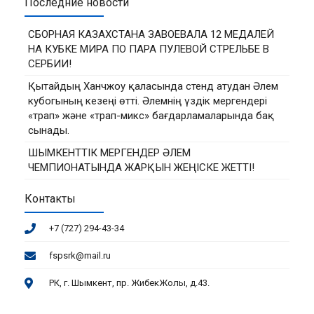
Последние новости
СБОРНАЯ КАЗАХСТАНА ЗАВОЕВАЛА 12 МЕДАЛЕЙ
НА КУБКЕ МИРА ПО ПАРА ПУЛЕВОЙ СТРЕЛЬБЕ В
СЕРБИИ!
Қытайдың Ханчжоу қаласында стенд атудан Әлем
кубогының кезеңі өтті. Әлемнің үздік мергендері
«трап» және «трап-микс» бағдарламаларында бақ
сынады.
ШЫМКЕНТТІК МЕРГЕНДЕР ӘЛЕМ
ЧЕМПИОНАТЫНДА ЖАРҚЫН ЖЕҢІСКЕ ЖЕТТІ!
Контакты
+7 (727) 294-43-34
fspsrk@mail.ru
РК, г. Шымкент, пр. ЖибекЖолы, д.43.