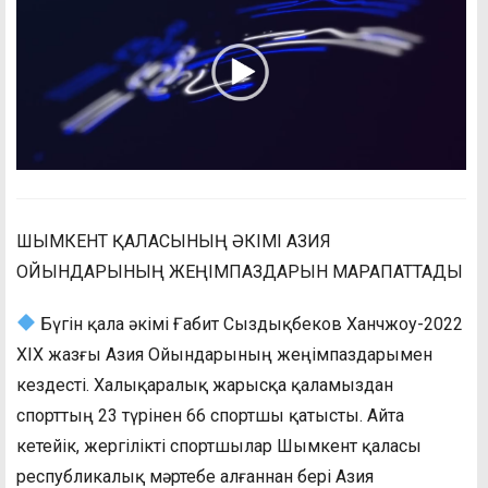
ШЫМКЕНТ ҚАЛАСЫНЫҢ ӘКІМІ АЗИЯ
ОЙЫНДАРЫНЫҢ ЖЕҢІМПАЗДАРЫН МАРАПАТТАДЫ
Бүгін қала әкімі Ғабит Сыздықбеков Ханчжоу-2022
ХІХ жазғы Азия Ойындарының жеңімпаздарымен
кездесті. Халықаралық жарысқа қаламыздан
спорттың 23 түрінен 66 спортшы қатысты. Айта
кетейік, жергілікті спортшылар Шымкент қаласы
республикалық мәртебе алғаннан бері Азия