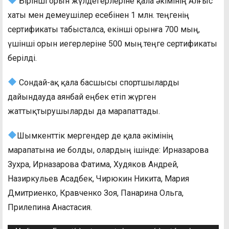
Бірінші орын жүлдегерлеріне қала әкімінің Алғыс
хаты мен демеушілер есебінен 1 млн. теңгенің
сертификаты табысталса, екінші орынға 700 мың,
үшінші орын иегерлеріне 500 мың.теңге сертификаты
берілді.
Сондай-ақ қала басшысы спортшыларды
дайындауда аянбай еңбек етіп жүрген
жаттықтырушыларды да марапаттады.
Шымкенттік мергендер де қала әкімінің
марапатына ие болды, олардың ішінде: Ирназарова
Зухра, Ирназарова Фатима, Худяков Андрей,
Назиркульев Асадбек, Чирюкин Никита, Мария
Дмитриенко, Кравченко Зоя, Панарина Ольга,
Прилепина Анастасия.