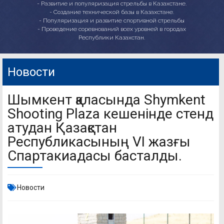
- Развитие и популяризация стрельбы в Казахстане.
- Создание технической базы в Казахстане.
- Популяризация и развитие спортивной стрельбы
- Проведение соревнований всех уровней в городах
Республики Казахстан.
Новости
Шымкент қаласында Shymkent
Shooting Plaza кешенінде стенд
атудан Қазақстан
Республикасының VI жазғы
Спартакиадасы басталды.
Новости