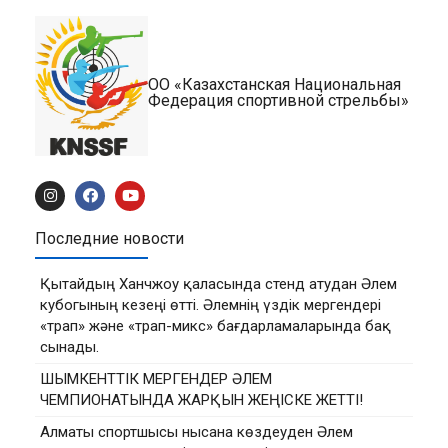
ОО «Казахстанская Национальная
Федерация спортивной стрельбы»
Последние новости
Қытайдың Ханчжоу қаласында стенд атудан Әлем
кубогының кезеңі өтті. Әлемнің үздік мергендері
«трап» және «трап-микс» бағдарламаларында бақ
сынады.
ШЫМКЕНТТІК МЕРГЕНДЕР ӘЛЕМ
ЧЕМПИОНАТЫНДА ЖАРҚЫН ЖЕҢІСКЕ ЖЕТТІ!
Алматы спортшысы нысана көздеуден Әлем