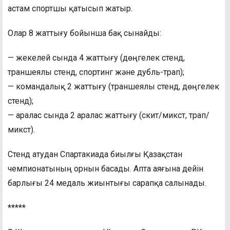
астам спортшы қатысып жатыр.
Олар 8 жаттығу бойынша бақ сынайды:
— жекелей сында 4 жаттығу (дөңгелек стенд,
траншеялы стенд, спортинг және дубль-трап);
— командалық 2 жаттығу (траншеялы стенд, дөңгелек
стенд);
— аралас сында 2 аралас жаттығу (скит/микст, трап/
микст).
Стенд атудан Спартакиада биылғы Қазақстан
чемпионатының орнын басады. Апта аяғына дейін
барлығы 24 медаль жиынтығы сарапқа салынады.
*****