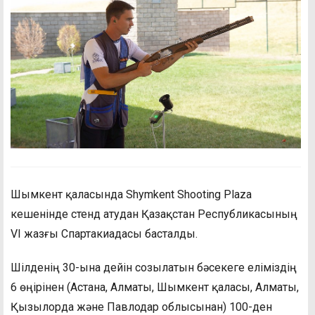
Шымкент қаласында Shymkent Shooting Plaza
кешенінде стенд атудан Қазақстан Республикасының
VI жазғы Спартакиадасы басталды.
Шілденің 30-ына дейін созылатын бәсекеге еліміздің
6 өңірінен (Астана, Алматы, Шымкент қаласы, Алматы,
Қызылорда және Павлодар облысынан) 100-ден