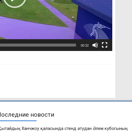
00:32
Последние новости
Қытайдың Ханчжоу қаласында стенд атудан Әлем кубогының