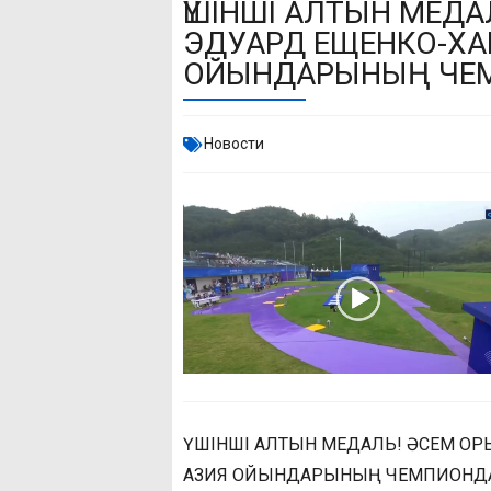
ҮШІНШІ АЛТЫН МЕДА
ЭДУАРД ЕЩЕНКО-Х
ОЙЫНДАРЫНЫҢ ЧЕ
Новости
ҮШІНШІ АЛТЫН МЕДАЛЬ! ӘСЕМ О
АЗИЯ ОЙЫНДАРЫНЫҢ ЧЕМПИОНД