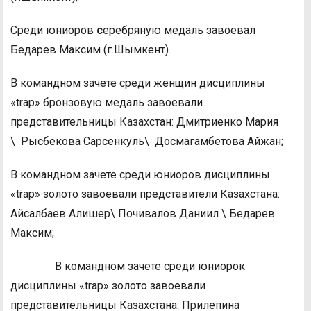
Среди юниоров
с
еребряную медаль завоевал
Бедарев Максим (г.Шымкент).
В командном зачете среди женщин дисциплины
«trap» бронзовую медаль завоевали
представительницы Казахстан: Дмитриенко Мария
\ Рысбекова Сарсенкуль\ Досмагамбетова Айжан;
В командном зачете среди юниоров дисциплины
«trap» золото завоевали представители Казахстана:
Айсалбаев Алишер\ Почивалов Даниил \ Бедарев
Максим;
В командном зачете среди юниорок
дисциплины «trap» золото завоевали
представительницы Казахстана: Прилепина