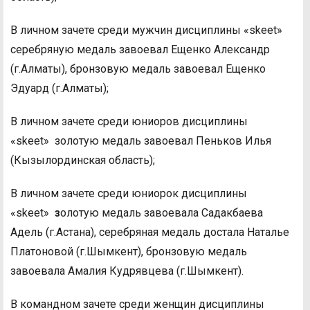
В личном зачете среди мужчин дисциплины «skeet»
серебряную медаль завоевал Ещенко Александр
(г.Алматы), бронзовую медаль завоевал Ещенко
Эдуард (г.Алматы);
В личном зачете среди юниоров дисциплины
«skeet» золотую медаль завоевал Пеньков Илья
(Кызылординская область);
В личном зачете среди юниорок дисциплины
«skeet»
з
олотую медаль завоевала Садакбаева
Адель (г.Астана), серебряная медаль достала Наталье
Платоновой (г.Шымкент), бронзовую медаль
завоевала Амалия Кудрявцева (г.Шымкент).
В командном зачете среди женщин дисциплины