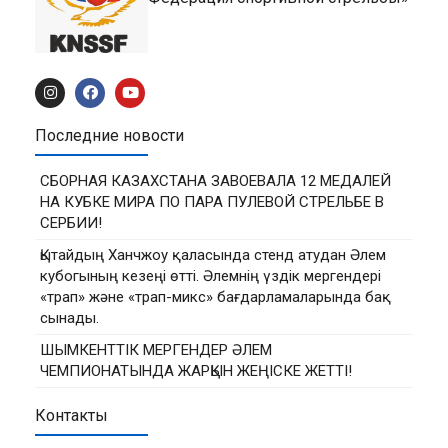
Последние новости
СБОРНАЯ КАЗАХСТАНА ЗАВОЕВАЛА 12 МЕДАЛЕЙ
НА КУБКЕ МИРА ПО ПАРА ПУЛЕВОЙ СТРЕЛЬБЕ В
СЕРБИИ!
Қытайдың Ханчжоу қаласында стенд атудан Әлем
кубогының кезеңі өтті. Әлемнің үздік мергендері
«трап» және «трап-микс» бағдарламаларында бақ
сынады.
ШЫМКЕНТТІК МЕРГЕНДЕР ӘЛЕМ
ЧЕМПИОНАТЫНДА ЖАРҚЫН ЖЕҢІСКЕ ЖЕТТІ!
Контакты