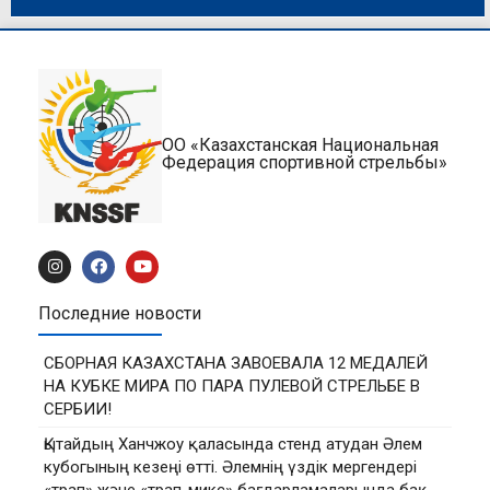
ОО «Казахстанская Национальная
Федерация спортивной стрельбы»
Последние новости
СБОРНАЯ КАЗАХСТАНА ЗАВОЕВАЛА 12 МЕДАЛЕЙ
НА КУБКЕ МИРА ПО ПАРА ПУЛЕВОЙ СТРЕЛЬБЕ В
СЕРБИИ!
Қытайдың Ханчжоу қаласында стенд атудан Әлем
кубогының кезеңі өтті. Әлемнің үздік мергендері
«трап» және «трап-микс» бағдарламаларында бақ