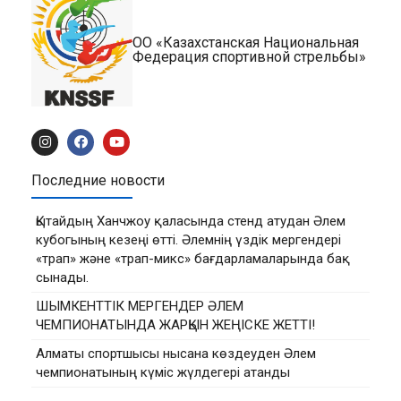
ОО «Казахстанская Национальная
Федерация спортивной стрельбы»
Последние новости
Қытайдың Ханчжоу қаласында стенд атудан Әлем
кубогының кезеңі өтті. Әлемнің үздік мергендері
«трап» және «трап-микс» бағдарламаларында бақ
сынады.
ШЫМКЕНТТІК МЕРГЕНДЕР ӘЛЕМ
ЧЕМПИОНАТЫНДА ЖАРҚЫН ЖЕҢІСКЕ ЖЕТТІ!
Алматы спортшысы нысана көздеуден Әлем
чемпионатының күміс жүлдегері атанды