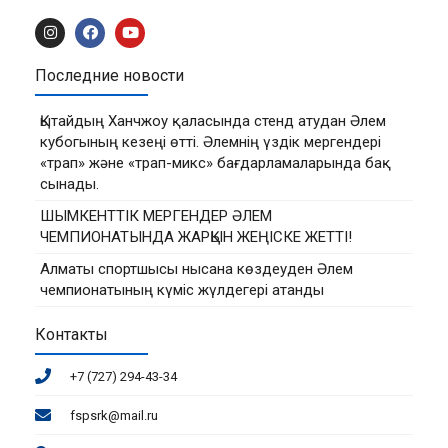
Последние новости
Қытайдың Ханчжоу қаласында стенд атудан Әлем
кубогының кезеңі өтті. Әлемнің үздік мергендері
«трап» және «трап-микс» бағдарламаларында бақ
сынады.
ШЫМКЕНТТІК МЕРГЕНДЕР ӘЛЕМ
ЧЕМПИОНАТЫНДА ЖАРҚЫН ЖЕҢІСКЕ ЖЕТТІ!
Алматы спортшысы нысана көздеуден Әлем
чемпионатының күміс жүлдегері атанды
Контакты
+7 (727) 294-43-34
fspsrk@mail.ru