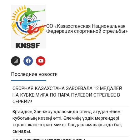
ОО «Казахстанская Национальная
Федерация спортивной стрельбы»
Последние новости
СБОРНАЯ КАЗАХСТАНА ЗАВОЕВАЛА 12 МЕДАЛЕЙ
НА КУБКЕ МИРА ПО ПАРА ПУЛЕВОЙ СТРЕЛЬБЕ В
СЕРБИИ!
Қытайдың Ханчжоу қаласында стенд атудан Әлем
кубогының кезеңі өтті. Әлемнің үздік мергендері
«трап» және «трап-микс» бағдарламаларында бақ
сынады.