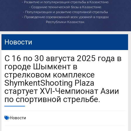
- Развитие и популяризация стрельбы в Казахстане.
- Создание технической базы в Казахстане.
- Популяризация и развитие спортивной стрельбы
- Проведение соревнований всех уровней в городах
Республики Казахстан.
Новости
С 16 по 30 августа 2025 года в
городе Шымкент в
стрелковом комплексе
ShymkentShooting Plaza
стартует XVI-Чемпионат Азии
по спортивной стрельбе.
Новости