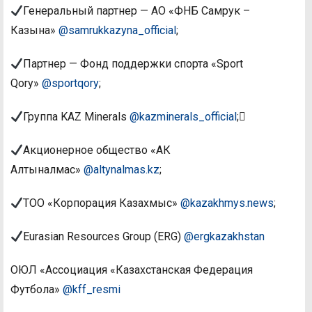
Генеральный партнер — АО «ФНБ Самрук –
Казына»
@samrukkazyna_official
;
Партнер — Фонд поддержки спорта «Sport
Qory»
@sportqory
;
Группа KAZ Minerals
@kazminerals_official
;
Акционерное общество «АК
Алтыналмас»
@altynalmas.kz
;
ТОО «Корпорация Казахмыс»
@kazakhmys.news
;
Eurasian Resources Group (ERG)
@ergkazakhstan
ОЮЛ «Ассоциация «Казахстанская Федерация
Футбола»
@kff_resmi