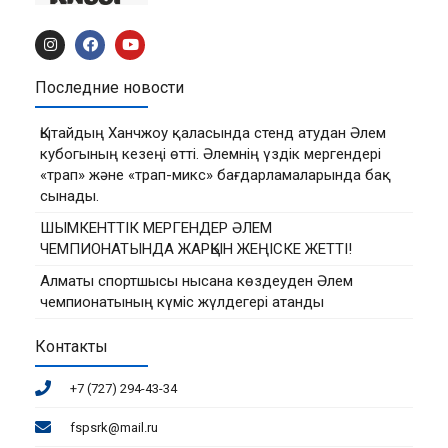
Последние новости
Қытайдың Ханчжоу қаласында стенд атудан Әлем
кубогының кезеңі өтті. Әлемнің үздік мергендері
«трап» және «трап-микс» бағдарламаларында бақ
сынады.
ШЫМКЕНТТІК МЕРГЕНДЕР ӘЛЕМ
ЧЕМПИОНАТЫНДА ЖАРҚЫН ЖЕҢІСКЕ ЖЕТТІ!
Алматы спортшысы нысана көздеуден Әлем
чемпионатының күміс жүлдегері атанды
Контакты
+7 (727) 294-43-34
fspsrk@mail.ru