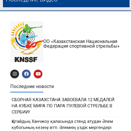
ОО «Казахстанская Национальная
Федерация спортивной стрельбы»
Последние новости
СБОРНАЯ КАЗАХСТАНА ЗАВОЕВАЛА 12 МЕДАЛЕЙ
НА КУБКЕ МИРА ПО ПАРА ПУЛЕВОЙ СТРЕЛЬБЕ В
СЕРБИИ!
Қытайдың Ханчжоу қаласында стенд атудан Әлем
кубогының кезеңі өтті. Әлемнің үздік мергендері