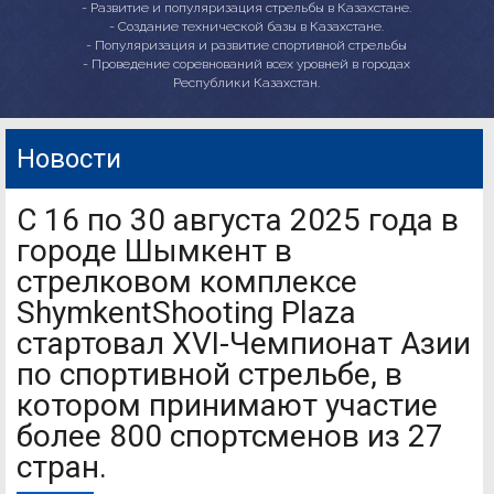
- Развитие и популяризация стрельбы в Казахстане.
- Создание технической базы в Казахстане.
- Популяризация и развитие спортивной стрельбы
- Проведение соревнований всех уровней в городах
Республики Казахстан.
Новости
С 16 по 30 августа 2025 года в
городе Шымкент в
стрелковом комплексе
ShymkentShooting Plaza
стартовал XVI-Чемпионат Азии
по спортивной стрельбе, в
котором принимают участие
более 800 спортсменов из 27
стран.