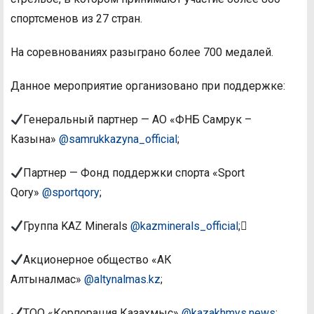
спортсменов из 27 стран.
На соревнованиях разыграно более 700 медалей.
Данное мероприятие организовано при поддержке:
Генеральный партнер — АО «ФНБ Самрук –
Казына»
@samrukkazyna_official
;
Партнер — Фонд поддержки спорта «Sport
Qory»
@sportqory
;
Группа KAZ Minerals
@kazminerals_official
;
Акционерное общество «АК
Алтыналмас»
@altynalmas.kz
;
ТОО «Корпорация Казахмыс»
@kazakhmys.news
;