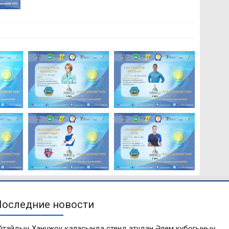
Последние новости
Қытайдың Ханчжоу қаласында стенд атудан Әлем кубогының