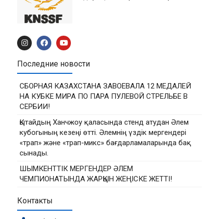
Последние новости
СБОРНАЯ КАЗАХСТАНА ЗАВОЕВАЛА 12 МЕДАЛЕЙ
НА КУБКЕ МИРА ПО ПАРА ПУЛЕВОЙ СТРЕЛЬБЕ В
СЕРБИИ!
Қытайдың Ханчжоу қаласында стенд атудан Әлем
кубогының кезеңі өтті. Әлемнің үздік мергендері
«трап» және «трап-микс» бағдарламаларында бақ
сынады.
ШЫМКЕНТТІК МЕРГЕНДЕР ӘЛЕМ
ЧЕМПИОНАТЫНДА ЖАРҚЫН ЖЕҢІСКЕ ЖЕТТІ!
Контакты