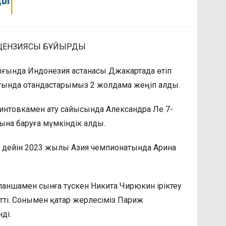
ЦЕНЗИЯСЫ БҰЙЫРДЫ
ығында Индонезия астанасы Джакартада өтіп
тында отандастарымыз 2 жолдама жеңіп алды.
интовкамен ату сайысында Александра Ле 7-
ына баруға мүмкіндік алды.
ан дейін 2023 жылы Азия чемпионатында Арина
аншамен сынға түскен Никита Чирюкин іріктеу
өтті. Сонымен қатар жерлесіміз Париж
ді.