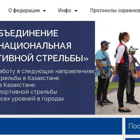
О федерации
Инфо
Протоколы соревно
БЪЕДИНЕНИЕ
 НАЦИОНАЛЬНАЯ
ТИВНОЙ СТРЕЛЬБЫ»
аботу в следующих направлениях:
трельбы в Казахстане.
в Казахстане.
спортивной стрельбы
сех уровней в городах
Пос