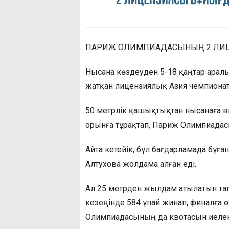
ПАРИЖ ОЛИМПИАДАСЫНЫҢ 2 ЛИ
Нысана көздеуден 5-18 қаңтар арал
жатқан лицензиялық Азия чемпиона
50 метрлік қашықтықтан нысанаға в
орынға тұрақтап, Париж Олимпиадас
Айта кетейік, бұл бағдарламада бұғ
Алтухова жолдама алған еді.
Ал 25 метрден жылдам атылатын тап
кезеңінде 584 ұпай жинап, финалға 
Олимпиадасының да квотасын иелен