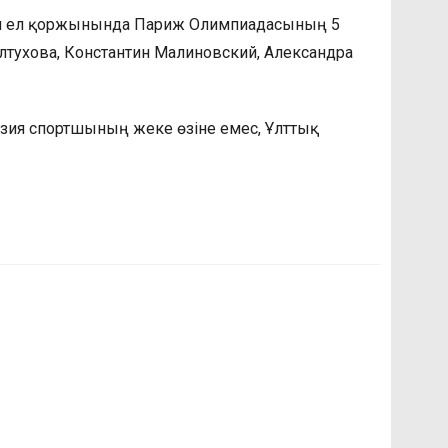
ен ел қоржынында Париж Олимпиадасының 5
лтухова, Константин Малиновский, Александра
нзия спортшының жеке өзіне емес, Ұлттық