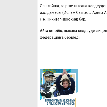
Осылайша, әзірше нысана көздеуд
жолдамасы (Ислам Сатпаев, Арина А
Ле, Никита Чирюкин) бар.
Айта кетейік, нысана көздеуде лице
федерацияға беріледі.