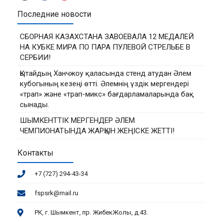
Последние новости
СБОРНАЯ КАЗАХСТАНА ЗАВОЕВАЛА 12 МЕДАЛЕЙ
НА КУБКЕ МИРА ПО ПАРА ПУЛЕВОЙ СТРЕЛЬБЕ В
СЕРБИИ!
Қытайдың Ханчжоу қаласында стенд атудан Әлем
кубогының кезеңі өтті. Әлемнің үздік мергендері
«трап» және «трап-микс» бағдарламаларында бақ
сынады.
ШЫМКЕНТТІК МЕРГЕНДЕР ӘЛЕМ
ЧЕМПИОНАТЫНДА ЖАРҚЫН ЖЕҢІСКЕ ЖЕТТІ!
Контакты
+7 (727) 294-43-34
fspsrk@mail.ru
РК, г. Шымкент, пр. ЖибекЖолы, д.43.