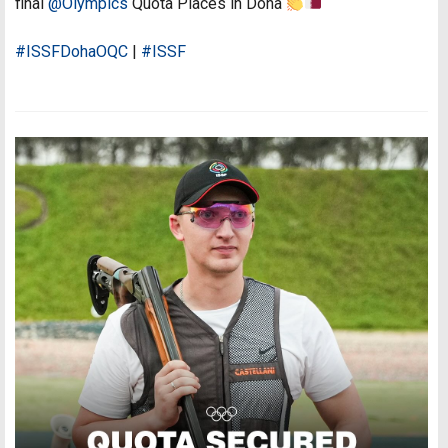
final
@Olympics
Quota Places in Doha
#ISSFDohaOQC
|
#ISSF