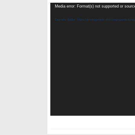
Видеоплеер
Media error: Format(s) not supported or sourc
Скачать файл: https://development.shooting-sports.k