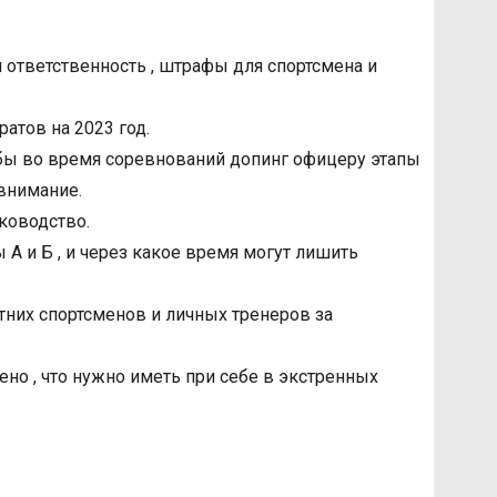
и ответственность , штрафы для спортсмена и
атов на 2023 год.
бы во время соревнований допинг офицеру этапы
 внимание.
уководство.
ы А и Б , и через какое время могут лишить
тних спортсменов и личных тренеров за
ено , что нужно иметь при себе в экстренных