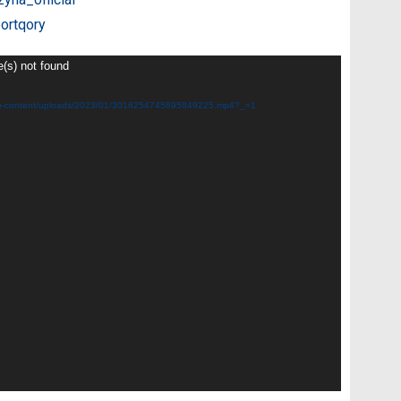
ortqory
e(s) not found
z/wp-content/uploads/2023/01/3016254745895849225.mp4?_=1