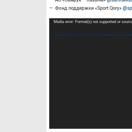
— Фонд поддержки «Sport Qory»
@sp
Видеоплеер
Media error: Format(s) not supported or sourc
Скачать файл: https://development.shooting-sports.k