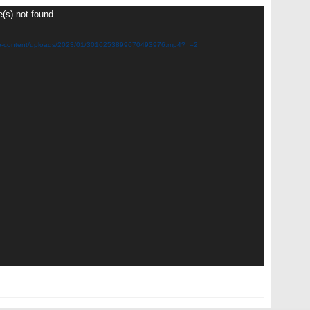
e(s) not found
z/wp-content/uploads/2023/01/3016253899670493976.mp4?_=2