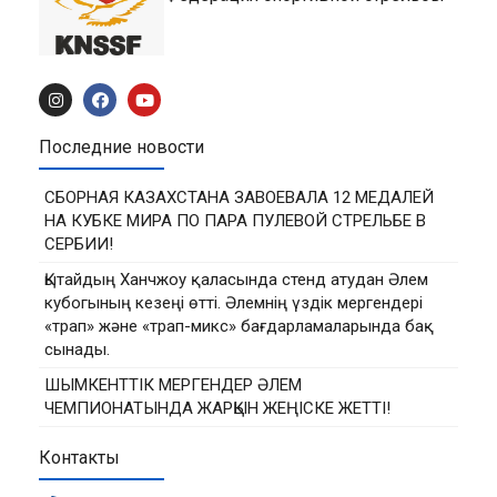
Последние новости
СБОРНАЯ КАЗАХСТАНА ЗАВОЕВАЛА 12 МЕДАЛЕЙ
НА КУБКЕ МИРА ПО ПАРА ПУЛЕВОЙ СТРЕЛЬБЕ В
СЕРБИИ!
Қытайдың Ханчжоу қаласында стенд атудан Әлем
кубогының кезеңі өтті. Әлемнің үздік мергендері
«трап» және «трап-микс» бағдарламаларында бақ
сынады.
ШЫМКЕНТТІК МЕРГЕНДЕР ӘЛЕМ
ЧЕМПИОНАТЫНДА ЖАРҚЫН ЖЕҢІСКЕ ЖЕТТІ!
Контакты