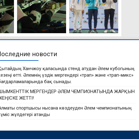
Последние новости
Қытайдың Ханчжоу қаласында стенд атудан Әлем кубогының
кезеңі өтті. Әлемнің үздік мергендері «трап» және «трап-микс»
бағдарламаларында бақ сынады.
ШЫМКЕНТТІК МЕРГЕНДЕР ӘЛЕМ ЧЕМПИОНАТЫНДА ЖАРҚЫН
ЖЕҢІСКЕ ЖЕТТІ!
Алматы спортшысы нысана көздеуден Әлем чемпионатының
күміс жүлдегері атанды