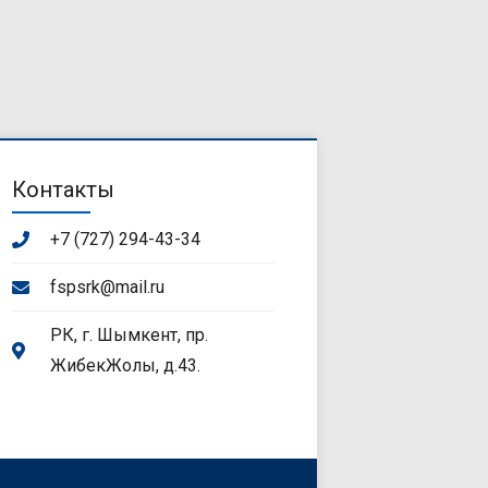
Контакты
+7 (727) 294-43-34
fspsrk@mail.ru
РК, г. Шымкент, пр.
ЖибекЖолы, д.43.