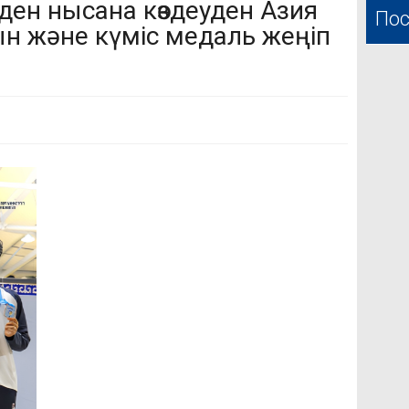
ден нысана көздеуден Азия
Пос
н және күміс медаль жеңіп