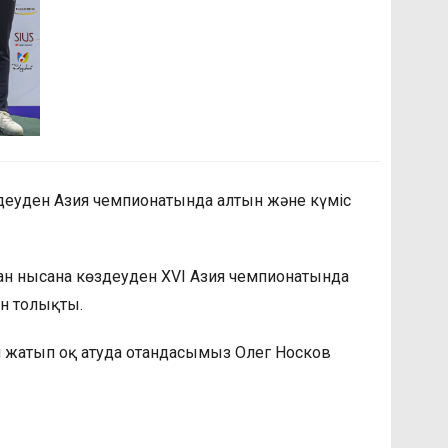
деуден Азия чемпионатында алтын және күміс
ан нысана көздеуден XVI Азия чемпионатында
н толықты.
 жатып оқ атуда отандасымыз Олег Носков