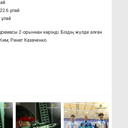
пай
22.6 ұпай
3 ұпай
рамасы 2-орыннан көрінді. Біздің жүлде алған
Ким, Ринат Казаченко.