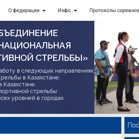
О федерации
Инфо
Протоколы соревно
БЪЕДИНЕНИЕ
 НАЦИОНАЛЬНАЯ
ТИВНОЙ СТРЕЛЬБЫ»
аботу в следующих направлениях:
трельбы в Казахстане.
в Казахстане.
спортивной стрельбы
сех уровней в городах
Пос