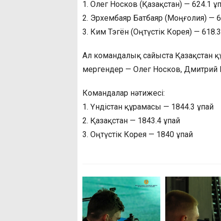
1. Олег Носков (Қазақстан) — 624.1 ұ
2. Эрхембаяр Батбаяр (Моңғолия) — 6
3. Ким Тэгён (Оңтүстік Корея) — 618.
Ал командалық сайыста Қазақстан құ
мергендер — Олег Носков, Дмитрий 
Командалар нәтижесі:
1. Үндістан құрамасы — 1844.3 ұпай
2. Қазақстан — 1843.4 ұпай
3. Оңтүстік Корея — 1840 ұпай