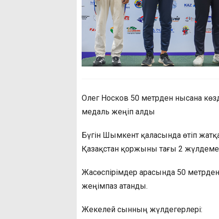
Олег Носков 50 метрден нысана көз
медаль жеңіп алды
Бүгін Шымкент қаласында өтіп жатқ
Қазақстан қоржыны тағы 2 жүлдеме
Жасөспірімдер арасында 50 метрден
жеңімпаз атанды.
Жекелей сынның жүлдегерлері: