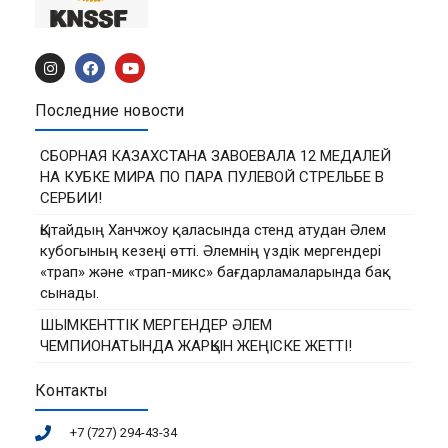
Последние новости
СБОРНАЯ КАЗАХСТАНА ЗАВОЕВАЛА 12 МЕДАЛЕЙ
НА КУБКЕ МИРА ПО ПАРА ПУЛЕВОЙ СТРЕЛЬБЕ В
СЕРБИИ!
Қытайдың Ханчжоу қаласында стенд атудан Әлем
кубогының кезеңі өтті. Әлемнің үздік мергендері
«трап» және «трап-микс» бағдарламаларында бақ
сынады.
ШЫМКЕНТТІК МЕРГЕНДЕР ӘЛЕМ
ЧЕМПИОНАТЫНДА ЖАРҚЫН ЖЕҢІСКЕ ЖЕТТІ!
Контакты
+7 (727) 294-43-34