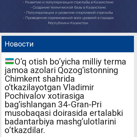
- Развитие и популяризация стрельбы в Казахстане.
- Создание технической базы в Казахстане.
- Популяризация и развитие спортивной стрельбы
- Проведение соревнований всех уровней в городах
Республики Казахстан.
Новости
O‘q otish bo’yicha milliy terma
jamoa azolari Qozog‘istonning
Chimkent shahrida
o‘tkazilayotgan Vladimir
Pochivalov xotirasiga
bag‘ishlangan 34-Gran-Pri
musobaqasi doirasida ertalabki
badantarbiya mashg‘ulotlarini
o’tkazdilar.