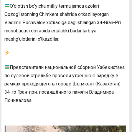
O‘q otish bo’yicha milliy terma jamoa azolari
Qozog‘istonning Chimkent shahrida o‘tkazilayotgan
Vladimir Pochivalov xotirasiga bag‘ishlangan 34-Gran-Pri
musobaqasi doirasida ertalabki badantarbiya
mashg‘ulotlarini o’tkazdilar.
Представители национальной сборной Узбекистана
по пулевой стрельбе провели утреннюю зарядку в
рамках проходящего в городе Шымкент (Казахстан)
34-го Гран-при, посвящённого памяти Владимира
Почивалова.