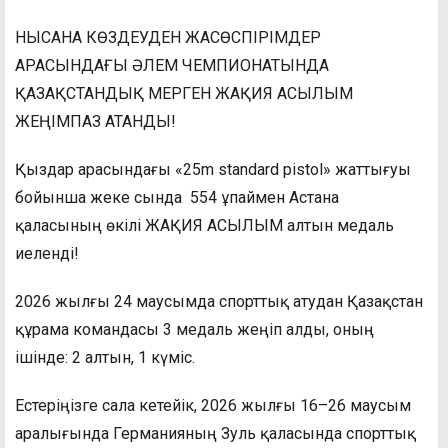
НЫСАНА КӨЗДЕУДЕН ЖАСӨСПІРІМДЕР
АРАСЫНДАҒЫ ӘЛЕМ ЧЕМПИОНАТЫНДА
ҚАЗАҚСТАНДЫҚ МЕРГЕН ЖАҚИЯ АСЫЛЫМ
ЖЕҢІМПАЗ АТАНДЫ!
Қыздар арасындағы «25m standard pistol» жаттығуы
бойынша жеке сында 554 ұпаймен Астана
қаласының өкілі ЖАҚИЯ АСЫЛЫМ алтын медаль
иеленді!
2026 жылғы 24 маусымда спорттық атудан Қазақстан
құрама командасы 3 медаль жеңіп алды, оның
ішінде: 2 алтын, 1 күміс.
Естеріңізге сала кетейік, 2026 жылғы 16–26 маусым
аралығында Германияның Зуль қаласында спорттық