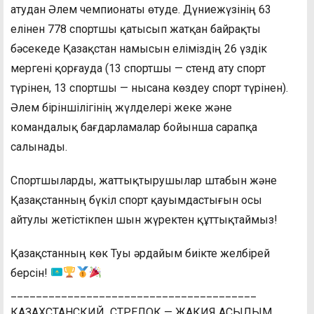
атудан Әлем чемпионаты өтуде. Дүниежүзінің 63
елінен 778 спортшы қатысып жатқан байрақты
бәсекеде Қазақстан намысын еліміздің 26 үздік
мергені қорғауда (13 спортшы — стенд ату спорт
түрінен, 13 спортшы — нысана көздеу спорт түрінен).
Әлем біріншілігінің жүлделері жеке және
командалық бағдарламалар бойынша сарапқа
салынады.
Спортшыларды, жаттықтырушылар штабын және
Қазақстанның бүкіл спорт қауымдастығын осы
айтулы жетістікпен шын жүректен құттықтаймыз!
Қазақстанның көк Туы әрдайым биікте желбірей
берсін!
_______________________________________
КАЗАХСТАНСКИЙ СТРЕЛОК — ЖАКИЯ АСЫЛЫМ