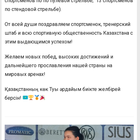
спортсменов по по пулевой стрельбе, 13 спортсменов
по стендовой стрельбе).
От всей души поздравляем спортсменок, тренерский
штаб и всю спортивную общественность Казахстана с
этим выдающимся успехом!
Желаем новых побед, высоких достижений и
дальнейшего прославления нашей страны на
мировых аренах!
Қазақстанның көк Туы әрдайым биікте желбірей
берсін!