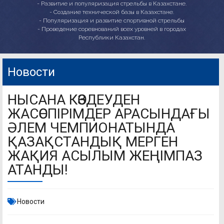
- Развитие и популяризация стрельбы в Казахстане.
- Создание технической базы в Казахстане.
- Популяризация и развитие спортивной стрельбы
- Проведение соревнований всех уровней в городах
Республики Казахстан.
Новости
НЫСАНА КӨЗДЕУДЕН
ЖАСӨСПІРІМДЕР АРАСЫНДАҒЫ
ӘЛЕМ ЧЕМПИОНАТЫНДА
ҚАЗАҚСТАНДЫҚ МЕРГЕН
ЖАҚИЯ АСЫЛЫМ ЖЕҢІМПАЗ
АТАНДЫ!
Новости