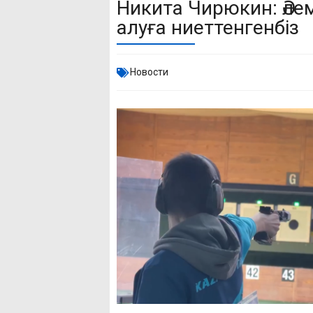
Никита Чирюкин: Әл
алуға ниеттенгенбіз
Новости