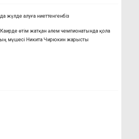
а жүлде алуға ниеттенгенбіз
Каирде өтім жатқан әлем чемпионатында қола
ның мүшесі Никита Чирюкин жарысты