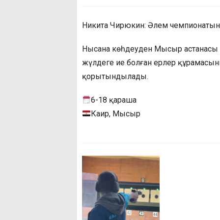
Никита Чирюкин: Әлем чемпионатынд
Нысана көһдеуден Мысыр астанасы 
жүлдеге ие болған ерлер құрамасы
қорытындылады.
6-18 қараша
Каир, Мысыр