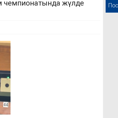
ем чемпионатында жүлде
Пос