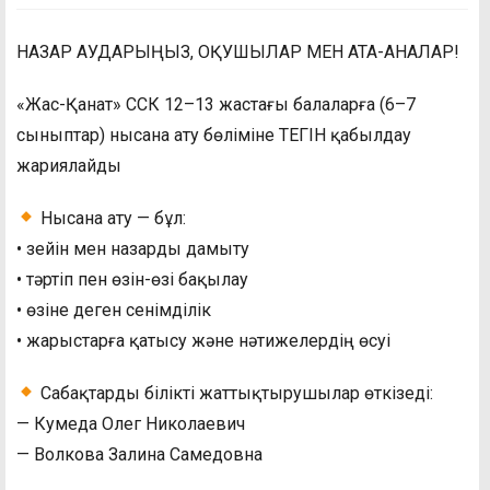
НАЗАР АУДАРЫҢЫЗ, ОҚУШЫЛАР МЕН АТА-АНАЛАР!
«Жас-Қанат» ССК 12–13 жастағы балаларға (6–7
сыныптар) нысана ату бөліміне ТЕГІН қабылдау
жариялайды
Нысана ату — бұл:
• зейін мен назарды дамыту
• тәртіп пен өзін-өзі бақылау
• өзіне деген сенімділік
• жарыстарға қатысу және нәтижелердің өсуі
Сабақтарды білікті жаттықтырушылар өткізеді:
— Кумеда Олег Николаевич
— Волкова Залина Самедовна