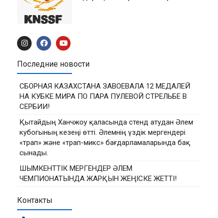
Последние новости
СБОРНАЯ КАЗАХСТАНА ЗАВОЕВАЛА 12 МЕДАЛЕЙ
НА КУБКЕ МИРА ПО ПАРА ПУЛЕВОЙ СТРЕЛЬБЕ В
СЕРБИИ!
Қытайдың Ханчжоу қаласында стенд атудан Әлем
кубогының кезеңі өтті. Әлемнің үздік мергендері
«трап» және «трап-микс» бағдарламаларында бақ
сынады.
ШЫМКЕНТТІК МЕРГЕНДЕР ӘЛЕМ
ЧЕМПИОНАТЫНДА ЖАРҚЫН ЖЕҢІСКЕ ЖЕТТІ!
Контакты