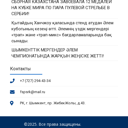
СБОРНАЯ КАЗАХСТАНА ЗАВОЕВАЛА 12 МЕДАЛЕЙ
НА КУБКЕ МИРА ПО ПАРА ПУЛЕВОЙ СТРЕЛЬБЕ В
СЕРБИИ!
Қытайдың Ханчжоу қаласында стенд атудан Әлем
кубогының кезеңі өтті. Әлемнің үздік мергендері
«трап» және «трап-микс» бағдарламаларында бақ
сынады.
ШЫМКЕНТТІК МЕРГЕНДЕР ӘЛЕМ
ЧЕМПИОНАТЫНДА ЖАРҚЫН ЖЕҢІСКЕ ЖЕТТІ!
Контакты
+7 (727) 294-43-34
fspsrk@mail.ru
РК, г. Шымкент, пр. ЖибекЖолы, д.43.
©2025. Все права защищены.