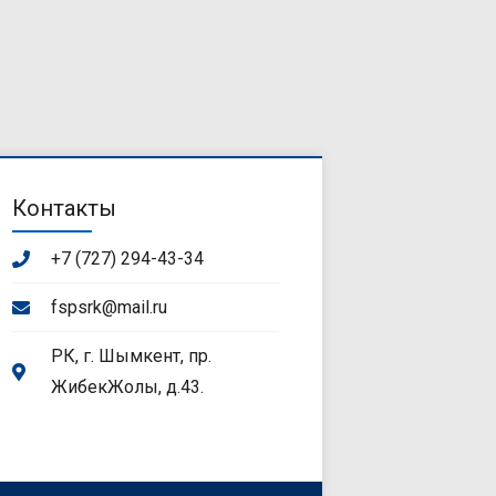
Контакты
+7 (727) 294-43-34
fspsrk@mail.ru
РК, г. Шымкент, пр.
ЖибекЖолы, д.43.