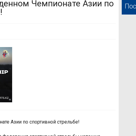
денном Чемпионате Азии по
Пос
!
те Азии по спортивной стрельбе!