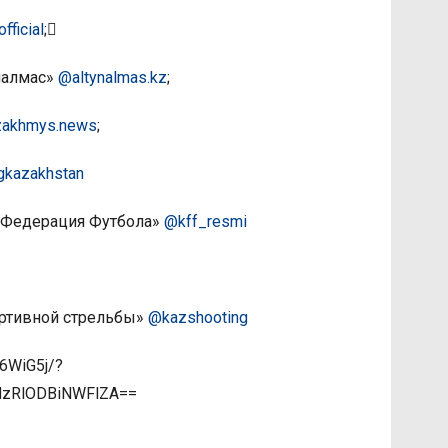
fficial
;
налмас»
@altynalmas.kz
;
akhmys.news
;
gkazakhstan
 Федерация Футбола»
@kff_resmi
ортивной стрельбы»
@kazshooting
_6WiG5j/?
=MzRlODBiNWFlZA==