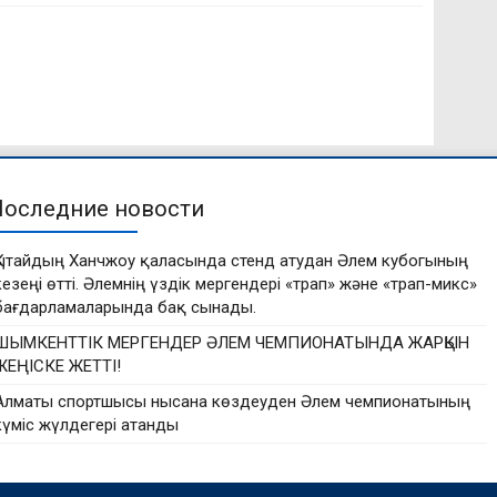
Последние новости
Қытайдың Ханчжоу қаласында стенд атудан Әлем кубогының
кезеңі өтті. Әлемнің үздік мергендері «трап» және «трап-микс»
бағдарламаларында бақ сынады.
ШЫМКЕНТТІК МЕРГЕНДЕР ӘЛЕМ ЧЕМПИОНАТЫНДА ЖАРҚЫН
ЖЕҢІСКЕ ЖЕТТІ!
Алматы спортшысы нысана көздеуден Әлем чемпионатының
күміс жүлдегері атанды