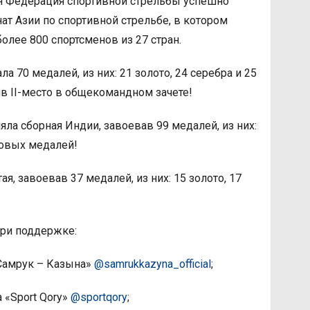
ая Федерация спортивной стрельбы успешно
ат Азии по спортивной стрельбе, в котором
олее 800 спортсменов из 27 стран.
а 70 медалей, из них: 21 золото, 24 серебра и 25
в II-место в общекомандном зачете!
яла сборная Индии, завоевав 99 медалей, из них:
зовых медалей!
ая, завоевав 37 медалей, из них: 15 золото, 17
при поддержке:
Самрук – Казына»
@samrukkazyna_official
;
 «Sport Qory»
@sportqory
;