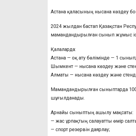
Астана қаласының нысана көздеу 
2024 жылдан бастап Қазақстан Респ
мамандандырылған сынып жұмыс іс
Қалаларда:
Астана — оқ ату бөлімінде — 1 сынып
Шымкент — нысана көздеу және стен
Алматы — нысана көздеу және стенд 
Мамандандырылған сыныптарда 100-
шұғылданады.
Арнайы сыныптың ашылу мақсаты:
— жас ұрпақтың салауатты өмір салт
— спорт резервін даярлау;