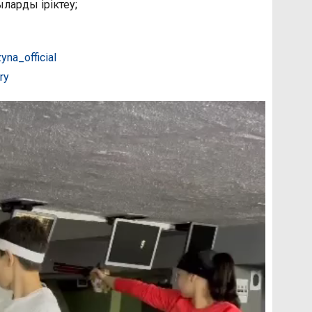
ларды іріктеу;
na_official
ry