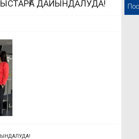
РЫСТАРҒА ДАЙЫНДАЛУДА!
Пос
ЙЫНДАЛУДА!