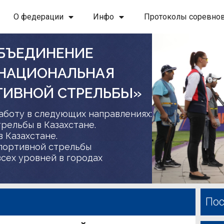
О федерации
Инфо
Протоколы соревно
БЪЕДИНЕНИЕ
 НАЦИОНАЛЬНАЯ
ТИВНОЙ СТРЕЛЬБЫ»
аботу в следующих направлениях:
трельбы в Казахстане.
в Казахстане.
спортивной стрельбы
сех уровней в городах
Пос