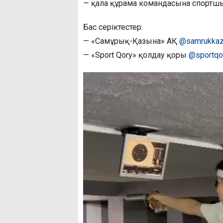
— қала құрама командасына спортшы
Бас серіктестер:
— «Самұрық-Қазына» АҚ
@samrukkazy
— «Sport Qory» қолдау қоры
@sportqo
Видеоплеер