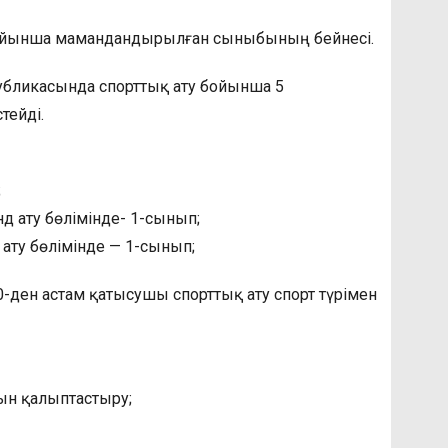
бойынша мамандандырылған сыныбының бейнесі.
убликасында спорттық ату бойынша 5
тейді.
;
д ату бөлімінде- 1-сынып;
ату бөлімінде — 1-сынып;
ден астам қатысушы спорттық ату спорт түрімен
ын қалыптастыру;