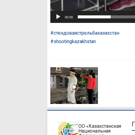
00:00
#стендоваястрельбаказахстан
#shootingkazakhstan
ОО «Казахстанская
Национальная