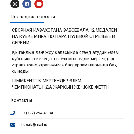
Последние новости
СБОРНАЯ КАЗАХСТАНА ЗАВОЕВАЛА 12 МЕДАЛЕЙ
НА КУБКЕ МИРА ПО ПАРА ПУЛЕВОЙ СТРЕЛЬБЕ В
СЕРБИИ!
Қытайдың Ханчжоу қаласында стенд атудан Әлем
кубогының кезеңі өтті. Әлемнің үздік мергендері
«трап» және «трап-микс» бағдарламаларында бақ
сынады.
ШЫМКЕНТТІК МЕРГЕНДЕР ӘЛЕМ
ЧЕМПИОНАТЫНДА ЖАРҚЫН ЖЕҢІСКЕ ЖЕТТІ!
Контакты
+7 (727) 294-43-34
fspsrk@mail.ru