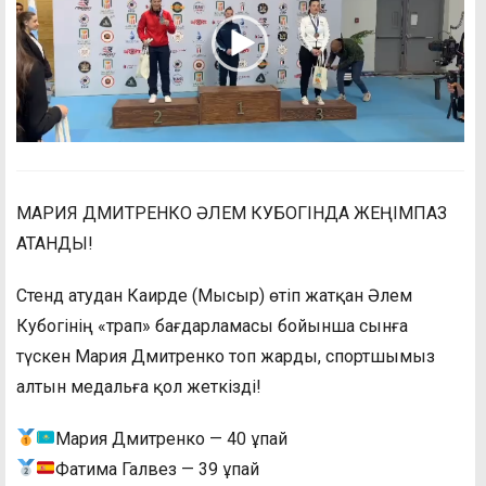
МАРИЯ ДМИТРЕНКО ӘЛЕМ КУБОГІНДА ЖЕҢІМПАЗ
АТАНДЫ!
Стенд атудан Каирде (Мысыр) өтіп жатқан Әлем
Кубогінің «трап» бағдарламасы бойынша сынға
түскен Мария Дмитренко топ жарды, спортшымыз
алтын медальға қол жеткізді!
Мария Дмитренко — 40 ұпай
Фатима Галвез — 39 ұпай