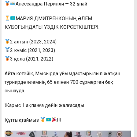
Алессандра Перилли — 32 ұпай
МАРИЯ ДМИТРЕНКОНЫҢ ӘЛЕМ
КУБОГЫНДАҒЫ ҮЗДІК КӨРСЕТКІШТЕРІ:
2 алтын (2023, 2024)
2 күміс (2021, 2023)
3 қола (2021, 2022)
Айта кетейік, Мысырда ұйымдастырылып жатқан
турнирде әлемнің 65 елінен 700 сұрмерген бақ
сынауда.
Жарыс 1 ақпанға дейін жалғасады.
Құттықтаймыз
!!!
Видеоплеер