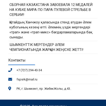
СБОРНАЯ КАЗАХСТАНА ЗАВОЕВАЛА 12 МЕДАЛЕЙ
НА КУБКЕ МИРА ПО ПАРА ПУЛЕВОЙ СТРЕЛЬБЕ В
СЕРБИИ!
Қытайдың Ханчжоу қаласында стенд атудан Әлем
кубогының кезеңі өтті. Әлемнің үздік мергендері
«трап» және «трап-микс» бағдарламаларында бақ
сынады.
ШЫМКЕНТТІК МЕРГЕНДЕР ӘЛЕМ
ЧЕМПИОНАТЫНДА ЖАРҚЫН ЖЕҢІСКЕ ЖЕТТІ!
Контакты
+7 (727) 294-43-34
fspsrk@mail.ru
РК, г. Шымкент, пр. ЖибекЖолы, д.43.