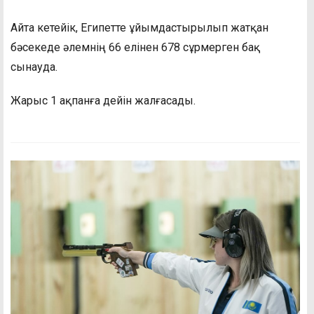
Айта кетейік, Египетте ұйымдастырылып жатқан
бәсекеде әлемнің 66 елінен 678 сұрмерген бақ
сынауда.
Жарыс 1 ақпанға дейін жалғасады.