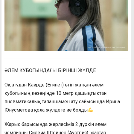
ӘЛЕМ КУБОГЫНДАҒЫ БІРІНШІ ЖҮЛДЕ
Оқ атудан Каирде (Египет) өтіп жатқан әлем
кубогының кезеңінде 10 метр қашықтықтан
пневматикалық тапаншамен ату сайысында Ирина
Юнусметова қола жүлдеге ие болды
Жарыс барысында жерлесіміз 2 дүркін әлем
чемпионы Силвиа Штейнер (Аустрия), жастар